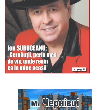
Буковина