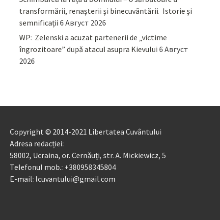
transformării, renașterii și binecuvântării. Istorie și
semnificații
6 Август 2026
WP: Zelenski a acuzat partenerii de „victime
îngrozitoare” după atacul asupra Kievului
6 Август
2026
Copyright © 2014-2021 Libertatea Cuvântului
Adresa redacției:
58002, Ucraina, or. Cernăuți, str. A. Mickiewicz, 5
Telefonul mob.: +380958345804
E-mail: lcuvantului@gmail.com