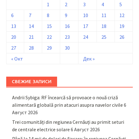
1
2
3
4
5
6
7
8
9
10
11
12
13
14
15
16
17
18
19
20
21
22
23
24
25
26
27
28
29
30
« Окт
Дек »
СВЕЖИЕ ЗАПИСИ
Andrii Sybiga: RF încearcă să provoace o nouă criză
alimentară globală prin atacuri asupra navelor civile
6
Август 2026
Trei comunități din regiunea Cernăuți au primit seturi
de centrale electrice solare
6 Август 2026
Până la 14 mii de dolari de fiecare: în regiunea Cernăuți