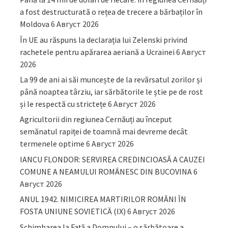
a fost destructurată o rețea de trecere a bărbaților în
Moldova
6 Август 2026
În UE au răspuns la declarația lui Zelenski privind
rachetele pentru apărarea aeriană a Ucrainei
6 Август
2026
La 99 de ani ai săi muncește de la revărsatul zorilor și
până noaptea târziu, iar sărbătorile le știe pe de rost
și le respectă cu strictețe
6 Август 2026
Agricultorii din regiunea Cernăuți au început
semănatul rapiței de toamnă mai devreme decât
termenele optime
6 Август 2026
IANCU FLONDOR: SERVIREA CREDINCIOASĂ A CAUZEI
COMUNE A NEAMULUI ROMÂNESC DIN BUCOVINA
6
Август 2026
ANUL 1942. NIMICIREA MARTIRILOR ROMÂNI ÎN
FOSTA UNIUNE SOVIETICĂ (IX)
6 Август 2026
Schimbarea la Față a Domnului – o sărbătoare a