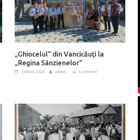
„Ghiocelul” din Vancicăuți la
„Regina Sânzienelor”
2 Июль 2024
admin
Comment