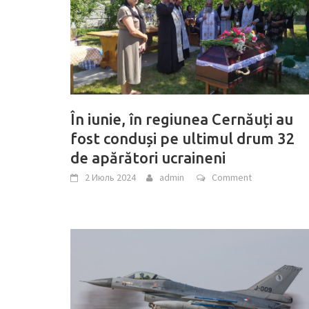
În iunie, în regiunea Cernăuți au
fost conduși pe ultimul drum 32
de apărători ucraineni
2 Июль 2024
admin
Comment