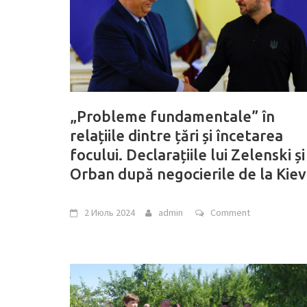
„Probleme fundamentale” în
relațiile dintre țări și încetarea
focului. Declarațiile lui Zelenski și
Orban după negocierile de la Kiev
2 Июль 2024
admin
Comment