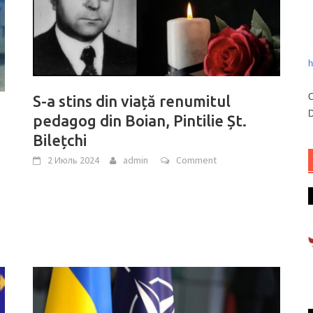
h
C
S-a stins din viață renumitul
D
pedagog din Boian, Pintilie Șt.
Bilețchi
2 Июль 2024
admin
Comment