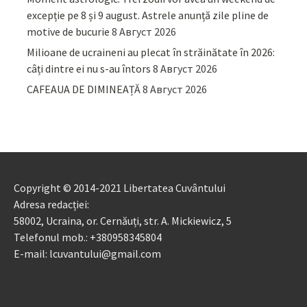
excepție pe 8 și 9 august. Astrele anunță zile pline de
motive de bucurie
8 Август 2026
Milioane de ucraineni au plecat în străinătate în 2026:
câți dintre ei nu s-au întors
8 Август 2026
CAFEAUA DE DIMINEAȚĂ
8 Август 2026
Copyright © 2014-2021 Libertatea Cuvântului
Adresa redacției:
58002, Ucraina, or. Cernăuți, str. A. Mickiewicz, 5
Telefonul mob.: +380958345804
E-mail: lcuvantului@gmail.com