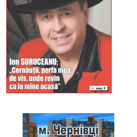
Буковина