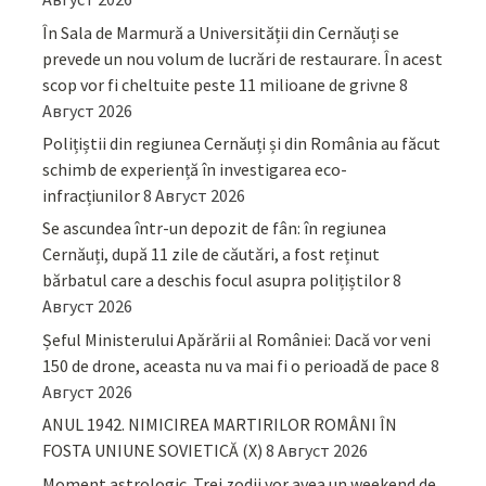
În Sala de Marmură a Universității din Cernăuți se
prevede un nou volum de lucrări de restaurare. În acest
scop vor fi cheltuite peste 11 milioane de grivne
8
Август 2026
Polițiștii din regiunea Cernăuți și din România au făcut
schimb de experiență în investigarea eco-
infracțiunilor
8 Август 2026
Se ascundea într-un depozit de fân: în regiunea
Cernăuți, după 11 zile de căutări, a fost reținut
bărbatul care a deschis focul asupra polițiștilor
8
Август 2026
Șeful Ministerului Apărării al României: Dacă vor veni
150 de drone, aceasta nu va mai fi o perioadă de pace
8
Август 2026
ANUL 1942. NIMICIREA MARTIRILOR ROMÂNI ÎN
FOSTA UNIUNE SOVIETICĂ (X)
8 Август 2026
Moment astrologic. Trei zodii vor avea un weekend de