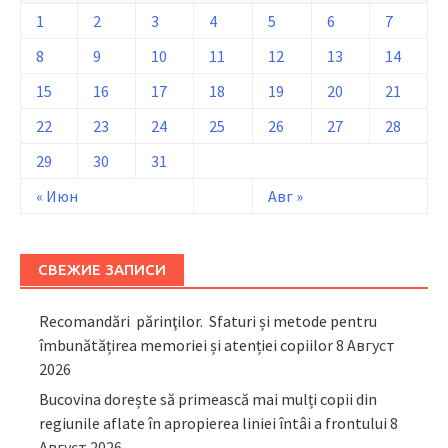
1
2
3
4
5
6
7
8
9
10
11
12
13
14
15
16
17
18
19
20
21
22
23
24
25
26
27
28
29
30
31
« Июн
Авг »
СВЕЖИЕ ЗАПИСИ
Recomandări părinţilor. Sfaturi și metode pentru
îmbunătățirea memoriei și atenției copiilor
8 Август
2026
Bucovina dorește să primească mai mulți copii din
regiunile aflate în apropierea liniei întâi a frontului
8
Август 2026