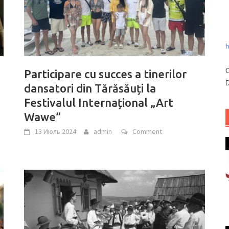
h
C
Participare cu succes a tinerilor
D
dansatori din Tărăsăuți la
Festivalul Internațional „Art
Wawe”
13 Июль 2024
admin
Comment