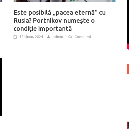
Este posibilă „pacea eternă” cu
Rusia? Portnikov numește o
condiție importantă
13 Июль 2024
admin
Comment