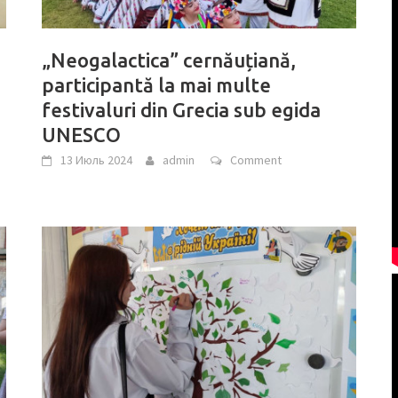
„Neogalactica” cernăuțiană,
participantă la mai multe
festivaluri din Grecia sub egida
UNESCO
13 Июль 2024
admin
Comment