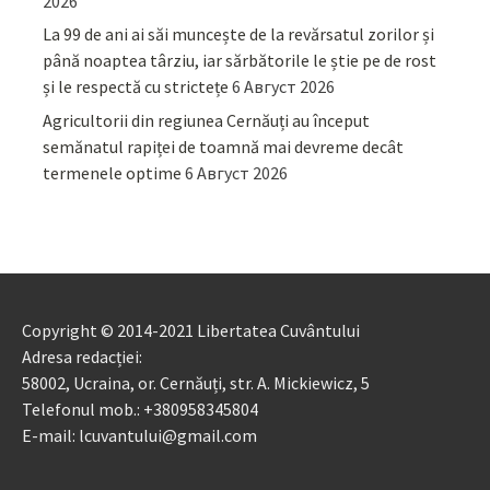
2026
La 99 de ani ai săi muncește de la revărsatul zorilor și
până noaptea târziu, iar sărbătorile le știe pe de rost
și le respectă cu strictețe
6 Август 2026
Agricultorii din regiunea Cernăuți au început
semănatul rapiței de toamnă mai devreme decât
termenele optime
6 Август 2026
Copyright © 2014-2021 Libertatea Cuvântului
Adresa redacției:
58002, Ucraina, or. Cernăuți, str. A. Mickiewicz, 5
Telefonul mob.: +380958345804
E-mail: lcuvantului@gmail.com