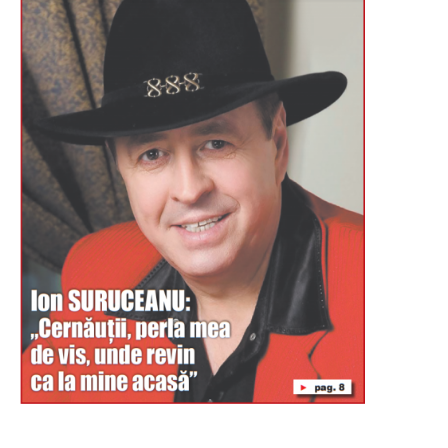
Буковина