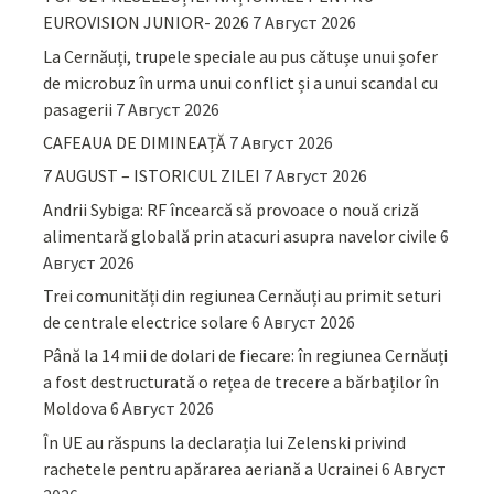
EUROVISION JUNIOR- 2026
7 Август 2026
La Cernăuți, trupele speciale au pus cătușe unui șofer
de microbuz în urma unui conflict și a unui scandal cu
pasagerii
7 Август 2026
CAFEAUA DE DIMINEAȚĂ
7 Август 2026
7 AUGUST – ISTORICUL ZILEI
7 Август 2026
Andrii Sybiga: RF încearcă să provoace o nouă criză
alimentară globală prin atacuri asupra navelor civile
6
Август 2026
Trei comunități din regiunea Cernăuți au primit seturi
de centrale electrice solare
6 Август 2026
Până la 14 mii de dolari de fiecare: în regiunea Cernăuți
a fost destructurată o rețea de trecere a bărbaților în
Moldova
6 Август 2026
În UE au răspuns la declarația lui Zelenski privind
rachetele pentru apărarea aeriană a Ucrainei
6 Август