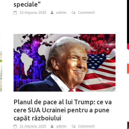
speciale”
22 Апрель 2025
admin
Comment
Planul de pace al lui Trump: ce va
cere SUA Ucrainei pentru a pune
capăt războiului
21 Апрель 2025
admin
Comment