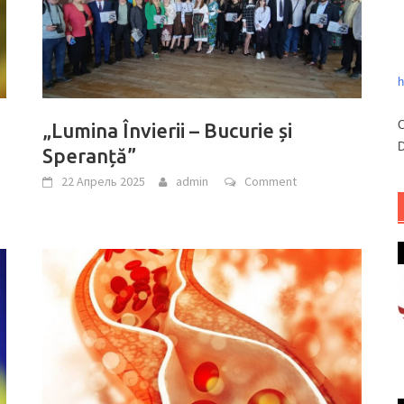
h
C
„Lumina Învierii – Bucurie și
D
Speranță”
22 Апрель 2025
admin
Comment