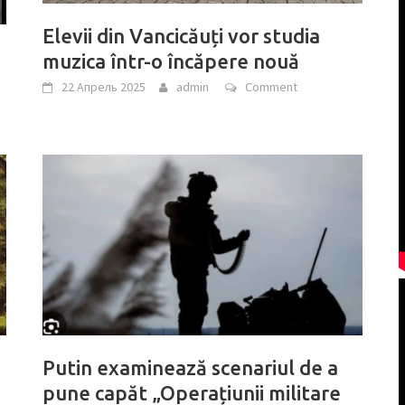
Elevii din Vancicăuți vor studia
muzica într-o încăpere nouă
22 Апрель 2025
admin
Comment
Putin examinează scenariul de a
pune capăt „Operațiunii militare