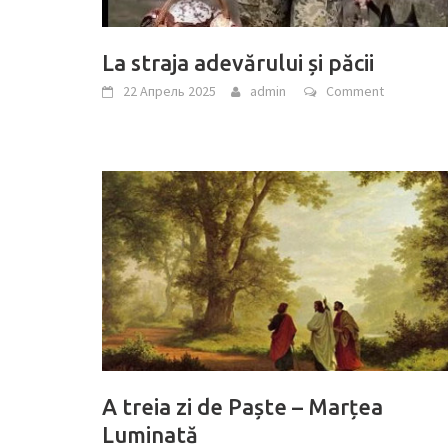
La straja adevărului și păcii
22 Апрель 2025
admin
Comment
A treia zi de Paște – Marțea
Luminată