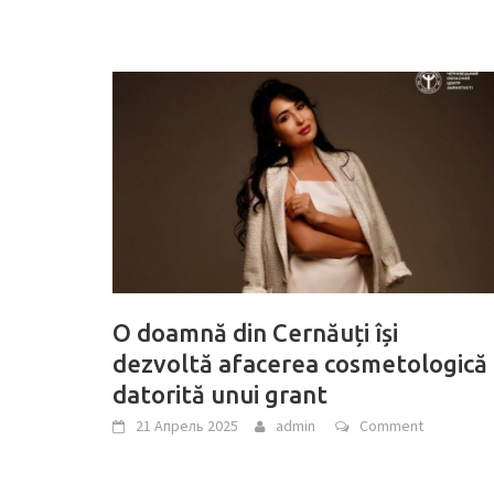
O doamnă din Cernăuți își
dezvoltă afacerea cosmetologică
datorită unui grant
21 Апрель 2025
admin
Comment