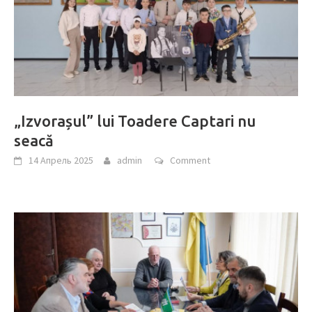
„Izvorașul” lui Toadere Captari nu
seacă
14 Апрель 2025
admin
Comment