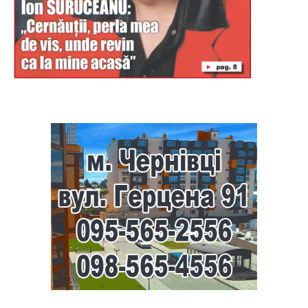
Буковина