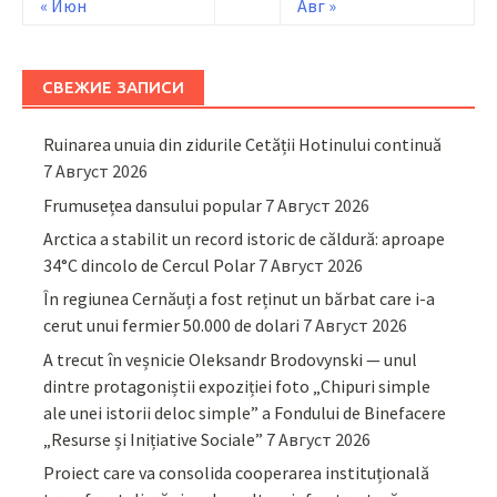
« Июн
Авг »
СВЕЖИЕ ЗАПИСИ
Ruinarea unuia din zidurile Cetății Hotinului continuă
7 Август 2026
Frumusețea dansului popular
7 Август 2026
Arctica a stabilit un record istoric de căldură: aproape
34°C dincolo de Cercul Polar
7 Август 2026
În regiunea Cernăuți a fost reținut un bărbat care i-a
cerut unui fermier 50.000 de dolari
7 Август 2026
A trecut în veșnicie Oleksandr Brodovynski — unul
dintre protagoniștii expoziției foto „Chipuri simple
ale unei istorii deloc simple” a Fondului de Binefacere
„Resurse și Inițiative Sociale”
7 Август 2026
Proiect care va consolida cooperarea instituțională