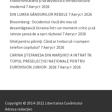
transfrontalieră și va dezvolta o infrastructură
modernă
7 Август 2026
DIN LUMEA GÂNDURILOR REBELE
7 Август 2026
Bloomberg: Occidentul riscă din nou să
dezamăgească Ucraina într-un moment critic și să
rateze șansa de a opri războiul
7 Август 2026
Ghid pentru părinţi. Când ar trebui să-i cumperi
telefon copilului?
7 Август 2026
CARINA ȘTEFANESA DIN MARȘINȚI A INTRAT ÎN
TOPUL PRESELECȚIEI NAȚIONALE PENTRU
EUROVISION JUNIOR- 2026
7 Август 2026
Copyright © 2014-2021 Libertatea Cuvântului
Adresa redacției: