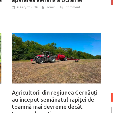
6 Август 2026
admin
Comment
Agricultorii din regiunea Cernăuți
a
au început semănatul rapiței de
e
toamnă mai devreme decât