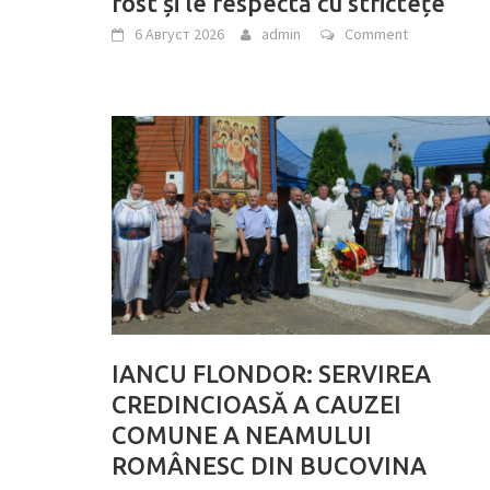
rost și le respectă cu strictețe
6 Август 2026
admin
Comment
IANCU FLONDOR: SERVIREA
CREDINCIOASĂ A CAUZEI
COMUNE A NEAMULUI
ROMÂNESC DIN BUCOVINA