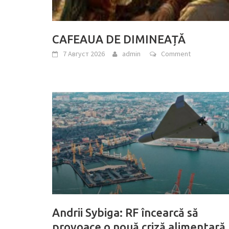
CAFEAUA DE DIMINEAȚĂ
7 Август 2026
admin
Comment
Andrii Sybiga: RF încearcă să
provoace o nouă criză alimentară