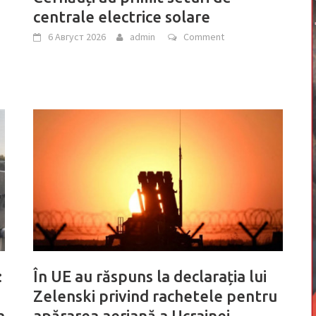
centrale electrice solare
6 Август 2026
admin
Comment
:
În UE au răspuns la declarația lui
Zelenski privind rachetele pentru
a
apărarea aeriană a Ucrainei