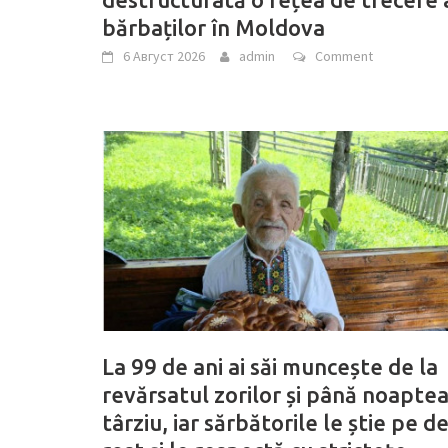
bărbaților în Moldova
6 Август 2026
admin
Comment
La 99 de ani ai săi muncește de la
revărsatul zorilor și până noapte
târziu, iar sărbătorile le știe pe d