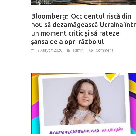
Bloomberg: Occidentul riscă din
nou să dezamăgească Ucraina într
un moment critic și să rateze
șansa de a opri războiul
7 Август 2026
admin
Comment