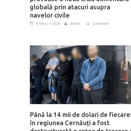
globală prin atacuri asupra
navelor civile
6 Август 2026
admin
Comment
Până la 14 mii de dolari de fiecare
în regiunea Cernăuți a fost
destructurată o rețea de trecere 