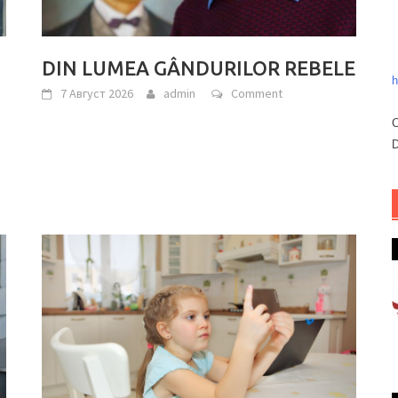
DIN LUMEA GÂNDURILOR REBELE
h
7 Август 2026
admin
Comment
C
D