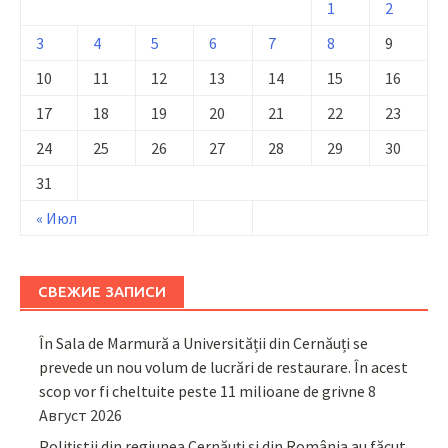
1
2
3
4
5
6
7
8
9
10
11
12
13
14
15
16
17
18
19
20
21
22
23
24
25
26
27
28
29
30
31
« Июл
СВЕЖИЕ ЗАПИСИ
În Sala de Marmură a Universității din Cernăuți se
prevede un nou volum de lucrări de restaurare. În acest
scop vor fi cheltuite peste 11 milioane de grivne
8
Август 2026
Polițiștii din regiunea Cernăuți și din România au făcut