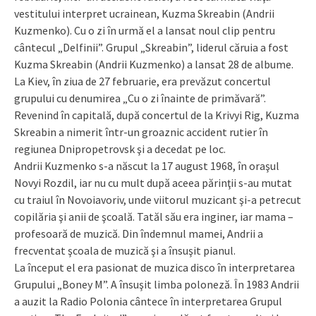
vestitului interpret ucrainean, Kuzma Skreabin (Andrii
Kuzmenko). Cu o zi în urmă el a lansat noul clip pentru
cântecul „Delfinii”. Grupul „Skreabin”, liderul căruia a fost
Kuzma Skreabin (Andrii Kuzmenko) a lansat 28 de albume.
La Kiev, în ziua de 27 februarie, era prevăzut concertul
grupului cu denumirea „Cu o zi înainte de primăvară”.
Revenind în capitală, după concertul de la Krivyi Rig, Kuzma
Skre­abin a nimerit într-un groaznic acci­dent rutier în
regiunea Dnipropetrovsk şi a decedat pe loc.
Andrii Kuzmenko s-a născut la 17 august 1968, în oraşul
Novyi Rozdil, iar nu cu mult după aceea părinţii s-au mutat
cu traiul în Novoiavoriv, unde viitorul muzicant şi-a petrecut
copilăria şi anii de şcoală. Tatăl său era inginer, iar mama –
profesoară de muzică. Din îndemnul mamei, Andrii a
frecventat şcoala de muzică şi a însuşit pianul.
La început el era pasionat de muzica disco în interpretarea
Grupului „Boney M”. A însuşit limba poloneză. În 1983 Andrii
a auzit la Radio Polonia cântece în interpretarea Grupul