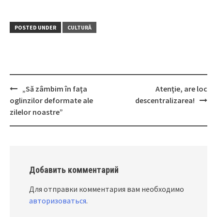
POSTED UNDER
CULTURĂ
„Să zâmbim în faţa
Atenţie, are loc
Post
oglinzilor deformate ale
descentralizarea!
navigation
zilelor noastre”
Добавить комментарий
Для отправки комментария вам необходимо
авторизоваться
.