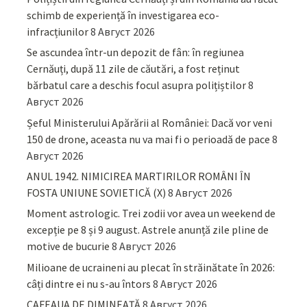
schimb de experiență în investigarea eco-
infracțiunilor
8 Август 2026
Se ascundea într-un depozit de fân: în regiunea
Cernăuți, după 11 zile de căutări, a fost reținut
bărbatul care a deschis focul asupra polițiștilor
8
Август 2026
Șeful Ministerului Apărării al României: Dacă vor veni
150 de drone, aceasta nu va mai fi o perioadă de pace
8
Август 2026
ANUL 1942. NIMICIREA MARTIRILOR ROMÂNI ÎN
FOSTA UNIUNE SOVIETICĂ (X)
8 Август 2026
Moment astrologic. Trei zodii vor avea un weekend de
excepție pe 8 și 9 august. Astrele anunță zile pline de
motive de bucurie
8 Август 2026
Milioane de ucraineni au plecat în străinătate în 2026:
câți dintre ei nu s-au întors
8 Август 2026
CAFEAUA DE DIMINEAȚĂ
8 Август 2026