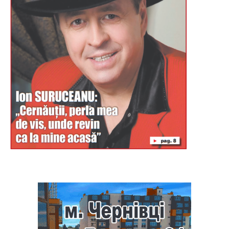
Буковина