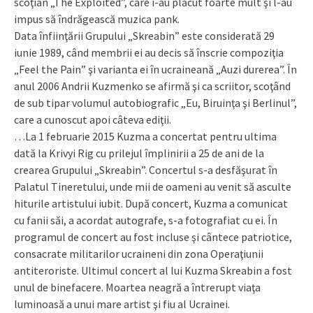
scoţian „The Exploited”, care i-au plăcut foarte mult şi l-au
impus să îndrăgească muzica pank.
Data înfiinţării Grupului „Skreabin” este considerată 29
iunie 1989, când membrii ei au decis să înscrie compoziţia
„Feel the Pain” şi varianta ei în ucraineană „Auzi durerea”. În
anul 2006 Andrii Kuzmenko se afirmă şi ca scriitor, scoţând
de sub tipar volumul autobiografic „Eu, Biruinţa şi Berlinul”,
care a cunoscut apoi câteva ediţii.
…La 1 februarie 2015 Kuzma a concertat pentru ultima
dată la Krivyi Rig cu prilejul împlinirii a 25 de ani de la
crearea Grupului „Skreabin”. Concertul s-a desfăşurat în
Palatul Tineretului, unde mii de oameni au venit să asculte
hiturile artistului iubit. După concert, Kuzma a comunicat
cu fanii săi, a acordat autografe, s-a fotografiat cu ei. În
programul de concert au fost incluse şi cântece patriotice,
consacrate militarilor uc­raineni din zona Ope­raţiunii
antiteroriste. Ultimul concert al lui Kuzma Skreabin a fost
unul de binefacere. Moartea neagră a întrerupt viaţa
luminoasă a unui mare artist şi fiu al Ucrainei.