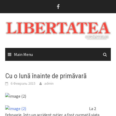
Skip
to
content
Main Menu
Cu o lună înainte de primăvară
6 Февраль 2015
admin
La 2
februarie, într-un accident rutier, a fost curmată viaţa