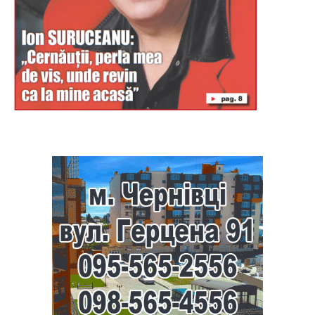
Буковина