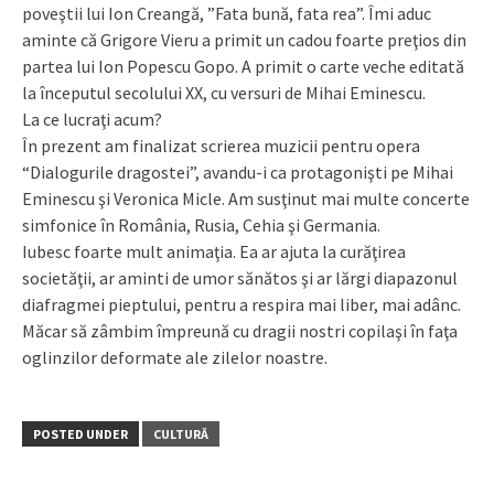
poveştii lui Ion Creangă, ”Fata bună, fata rea”. Îmi aduc
aminte că Grigore Vieru a primit un cadou foarte preţios din
partea lui Ion Popescu Gopo. A primit o carte veche editată
la începutul secolului XX, cu versuri de Mihai Emi­nescu.
La ce lucraţi acum?
În prezent am finalizat scrierea mu­zicii pentru opera
“Dialogurile dra­gos­tei”, avandu-i ca protagonişti pe Mihai
Eminescu şi Veronica Micle. Am susţinut mai multe concerte
simfonice în România, Rusia, Cehia şi Germania.
Iubesc foarte mult animaţia. Ea ar ajuta la curăţirea
societăţii, ar aminti de umor sănătos şi ar lărgi diapazonul
diafragmei pieptului, pentru a respira mai liber, mai adânc.
Măcar să zâmbim împreună cu dragii nostri copilaşi în faţa
oglinzilor deformate ale zilelor noastre.
POSTED UNDER
CULTURĂ