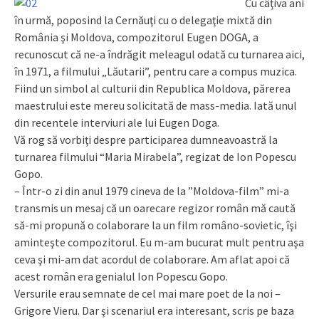
Cu câţiva ani
în urmă, poposind la Cernăuţi cu o delegaţie mixtă din
România şi Moldova, compozitorul Eugen DOGA, a
recunoscut că ne-a îndrăgit meleagul odată cu turnarea aici,
în 1971, a filmului „Lăutarii”, pentru care a compus muzica.
Fiind un simbol al culturii din Republica Moldova, părerea
maestrului este mereu solicitată de mass-media. Iată unul
din recentele interviuri ale lui Eugen Doga.
Vă rog să vorbiţi despre participarea dumneavoastră la
turnarea filmului “Maria Mirabela”, regizat de Ion Po­pes­cu
Gopo.
– Într-o zi din anul 1979 cineva de la ”Moldova-film” mi-a
transmis un mesaj că un oarecare regizor român mă caută
să-mi propună o colaborare la un film româno-sovietic, îşi
aminteşte compozitorul. Eu m-am bucurat mult pentru aşa
ceva şi mi-am dat acordul de colaborare. Am aflat apoi că
acest român era ge­ni­alul Ion Popescu Gopo.
Versurile erau semnate de cel mai mare poet de la noi –
Grigore Vieru. Dar şi scenariul era interesant, scris pe baza