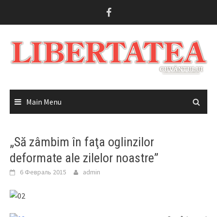
Skip
to
content
Main Menu
„Să zâmbim în faţa oglinzilor
deformate ale zilelor noastre”
6 Февраль 2015
admin