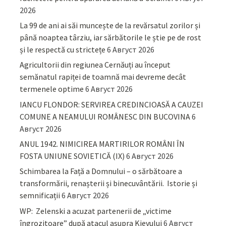
2026
La 99 de ani ai săi muncește de la revărsatul zorilor și
până noaptea târziu, iar sărbătorile le știe pe de rost
și le respectă cu strictețe
6 Август 2026
Agricultorii din regiunea Cernăuți au început
semănatul rapiței de toamnă mai devreme decât
termenele optime
6 Август 2026
IANCU FLONDOR: SERVIREA CREDINCIOASĂ A CAUZEI
COMUNE A NEAMULUI ROMÂNESC DIN BUCOVINA
6
Август 2026
ANUL 1942. NIMICIREA MARTIRILOR ROMÂNI ÎN
FOSTA UNIUNE SOVIETICĂ (IX)
6 Август 2026
Schimbarea la Față a Domnului – o sărbătoare a
transformării, renașterii și binecuvântării. Istorie și
semnificații
6 Август 2026
WP: Zelenski a acuzat partenerii de „victime
îngrozitoare” după atacul asupra Kievului
6 Август