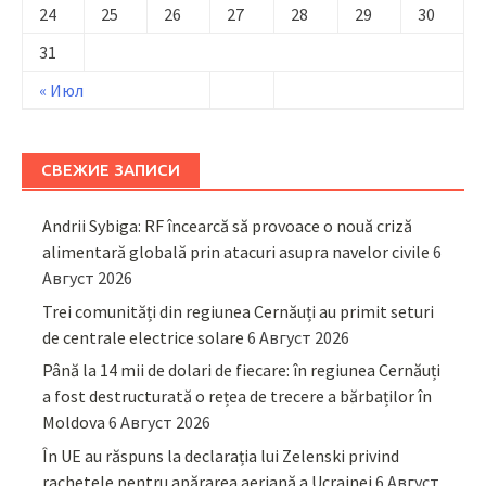
24
25
26
27
28
29
30
31
« Июл
СВЕЖИЕ ЗАПИСИ
Andrii Sybiga: RF încearcă să provoace o nouă criză
alimentară globală prin atacuri asupra navelor civile
6
Август 2026
Trei comunități din regiunea Cernăuți au primit seturi
de centrale electrice solare
6 Август 2026
Până la 14 mii de dolari de fiecare: în regiunea Cernăuți
a fost destructurată o rețea de trecere a bărbaților în
Moldova
6 Август 2026
În UE au răspuns la declarația lui Zelenski privind
rachetele pentru apărarea aeriană a Ucrainei
6 Август