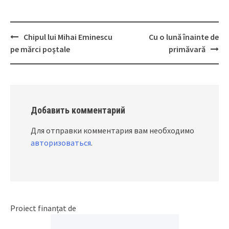
Chipul lui Mihai Eminescu
Cu o lună înainte de
Post
pe mărci poştale
primăvară
navigation
Добавить комментарий
Для отправки комментария вам необходимо
авторизоваться
.
Proiect finanțat de