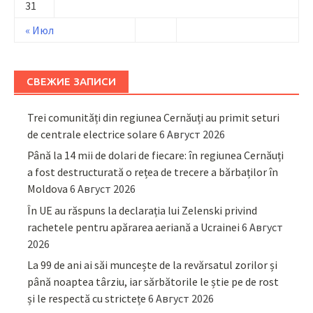
31
« Июл
СВЕЖИЕ ЗАПИСИ
Trei comunități din regiunea Cernăuți au primit seturi
de centrale electrice solare
6 Август 2026
Până la 14 mii de dolari de fiecare: în regiunea Cernăuți
a fost destructurată o rețea de trecere a bărbaților în
Moldova
6 Август 2026
În UE au răspuns la declarația lui Zelenski privind
rachetele pentru apărarea aeriană a Ucrainei
6 Август
2026
La 99 de ani ai săi muncește de la revărsatul zorilor și
până noaptea târziu, iar sărbătorile le știe pe de rost
și le respectă cu strictețe
6 Август 2026