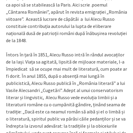
ca apoi să se stabilească la Paris. Aici scrie .poemul
„Cântarea României”, apărut în revista emigrației „România
viitoare”. Această lucrare de căpătâi a lui Alecu Russo
constituie contribuția autorului la lupta de eliberare
națională dusă de patrioții români după înăbușirea revoluției
de la 1848.
Întors în țară în 1851, Alecu Russo intră în rândul avocaților
de la Iași. Viața sa agitată, lipsită de mijloace materiale, l-a
împiedicat să se ocupe mai mult de literatură, cum poate ar
fi dorit. În anul 1855, după o absență mai lungă în
publicistică, Alecu Russo publică în „România literară” a lui
Vasile Alecsandri „Cugetări”. Adept al unui conservatorism
literar și lingvistic, Alecu Russo vede evoluția limbii și a
literaturii române cu o cumpănită gândire, ținând seama de
tradiție: „Dacă este ca neamul român să aibă și el o limbă și
o literatură, spiritul public va părăsi căile pedanților și se va
îndrepta la izvorul adevărat: la tradițiile și la obiceiurile