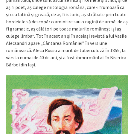
pământului, unde sunt ascunse încă și formele și stilul; și de
aș fi poet, aș culege mitologia română, care-i frumoasă ca
și cea latină și greacă; de aș fi istoric, aș străbate prin toate
bordeiele să descopăr o amintire sau o rugină de armă; de aș
fi gramatic, aș călători pe toate malurile românești și aș
culege limba“. Tot în acest an și în aceiași revistă a lui Vasile
Alecsandri apare „Cântarea României” în versiune
românească. Alecu Russo a murit de tuberculoză în 1859, la
vârsta numai de 40 de ani, și a fost înmormântat în Biserica
Bărboi din Iași.