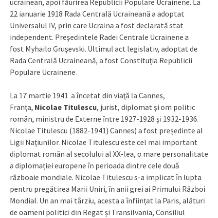
ucrainean, apoi făurirea Republicii Populare Ucrainene. La
22 ianuarie 1918 Rada Centrală Ucraineană a adoptat
Universalul IV, prin care Ucraina a fost declarată stat
independent. Preşedintele Radei Centrale Ucrainene a
fost Myhailo Gruşevski. Ultimul act legislativ, adoptat de
Rada Centrală Ucraineană, a fost Constituţia Republicii
Populare Ucrainene.
La 17 martie 1941 a încetat din viaţă la Cannes,
Franţa,
Nicolae Titulescu
, jurist, diplomat şi om politic
român, ministru de Externe între 1927-1928 şi 1932-1936.
Nicolae Titulescu (1882-1941) Cannes) a fost președinte al
Ligii Națiunilor. Nicolae Titulescu este cel mai important
diplomat român al secolului al XX-lea, o mare personalitate
a diplomației europene în perioada dintre cele două
războaie mondiale. Nicolae Titulescu s-a implicat în lupta
pentru pregătirea Marii Uniri, în anii grei ai Primului Război
Mondial. Un an mai târziu, acesta a înființat la Paris, alături
de oameni politici din Regat și Transilvania, Consiliul