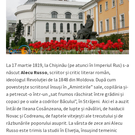
La 17 martie 1819, la Chișinău (pe atunci în Imperiul Rus) s-a
născut
Alecu Russo
, scriitor și critic literar român,
ideologul Revoluției de la 1848 din Moldova. După cum
povestește scriitorul însuși în „Amintirile” sale, copilăria și-
a petrecut-o într-un „sat frumos răschirat între grădini și
copaci pe o vale a codrilor Bâcului”, în Străjeni. Aici el a auzit
întâi de Ileana Cosânzeana, de lupte și năvăliri, de haiducii
Novac și Codreanu, de faptele vitejești ale trecutului și de
răzbunările poporului asuprit. La vârsta de zece ani Alecu
Russo este trimis la studii în Elveția, însușind temeinic