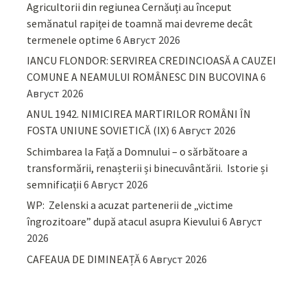
Agricultorii din regiunea Cernăuți au început
semănatul rapiței de toamnă mai devreme decât
termenele optime
6 Август 2026
IANCU FLONDOR: SERVIREA CREDINCIOASĂ A CAUZEI
COMUNE A NEAMULUI ROMÂNESC DIN BUCOVINA
6
Август 2026
ANUL 1942. NIMICIREA MARTIRILOR ROMÂNI ÎN
FOSTA UNIUNE SOVIETICĂ (IX)
6 Август 2026
Schimbarea la Față a Domnului – o sărbătoare a
transformării, renașterii și binecuvântării. Istorie și
semnificații
6 Август 2026
WP: Zelenski a acuzat partenerii de „victime
îngrozitoare” după atacul asupra Kievului
6 Август
2026
CAFEAUA DE DIMINEAȚĂ
6 Август 2026