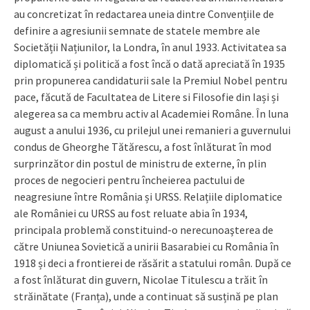
au concretizat în redactarea uneia dintre Convențiile de
definire a agresiunii semnate de statele membre ale
Societății Națiunilor, la Londra, în anul 1933. Activitatea sa
diplomatică și politică a fost încă o dată apreciată în 1935
prin propunerea candidaturii sale la Premiul Nobel pentru
pace, făcută de Facultatea de Litere si Filosofie din Iași și
alegerea sa ca membru activ al Academiei Române. În luna
august a anului 1936, cu prilejul unei remanieri a guvernului
condus de Gheorghe Tătărescu, a fost înlăturat în mod
surprinzător din postul de ministru de externe, în plin
proces de negocieri pentru încheierea pactului de
neagresiune între România și URSS. Relațiile diplomatice
ale României cu URSS au fost reluate abia în 1934,
principala problemă constituind-o nerecunoaşterea de
către Uniunea Sovietică a unirii Basarabiei cu România în
1918 și deci a frontierei de răsărit a statului român. După ce
a fost înlăturat din guvern, Nicolae Titulescu a trăit în
străinătate (Franța), unde a continuat să susțină pe plan