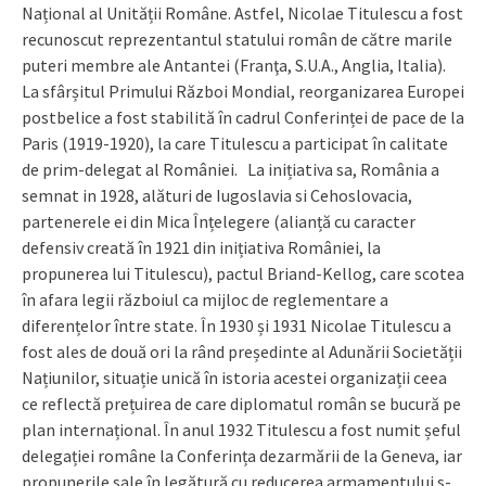
Național al Unității Române. Astfel, Nicolae Titulescu a fost
recunoscut reprezentantul statului român de către marile
puteri membre ale Antantei (Franţa, S.U.A., Anglia, Italia).
La sfârșitul Primului Război Mondial, reorganizarea Europei
postbelice a fost stabilită în cadrul Conferinței de pace de la
Paris (1919-1920), la care Titulescu a participat în calitate
de prim-delegat al României. La inițiativa sa, România a
semnat in 1928, alături de Iugoslavia si Cehoslovacia,
partenerele ei din Mica Înțelegere (alianță cu caracter
defensiv creată în 1921 din inițiativa României, la
propunerea lui Titulescu), pactul Briand-Kellog, care scotea
în afara legii războiul ca mijloc de reglementare a
diferențelor între state. În 1930 și 1931 Nicolae Titulescu a
fost ales de două ori la rând președinte al Adunării Societății
Națiunilor, situație unică în istoria acestei organizații ceea
ce reflectă prețuirea de care diplomatul român se bucură pe
plan internațional. În anul 1932 Titulescu a fost numit șeful
delegației române la Conferința dezarmării de la Geneva, iar
propunerile sale în legătură cu reducerea armamentului s-