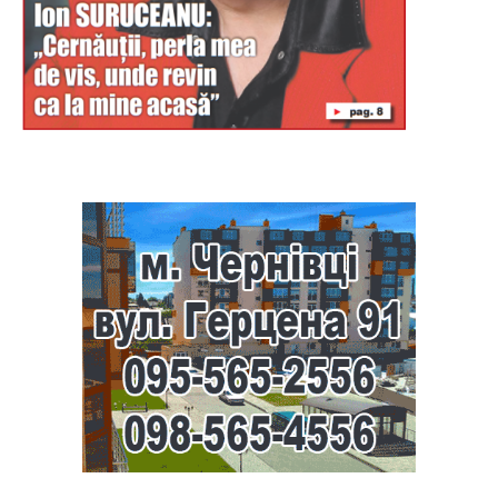
Буковина