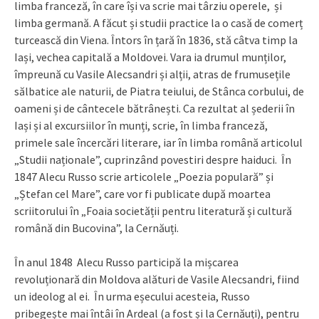
limba franceză, în care își va scrie mai târziu operele, și
limba germană. A făcut și studii practice la o casă de comerț
turcească din Viena. Întors în țară în 1836, stă câtva timp la
Iași, vechea capitală a Moldovei. Vara ia drumul munților,
împreună cu Vasile Alecsandri și alții, atras de frumusețile
sălbatice ale naturii, de Piatra teiului, de Stânca corbului, de
oameni și de cântecele bătrânești. Ca rezultat al șederii în
Iași și al excursiilor în munți, scrie, în limba franceză,
primele sale încercări literare, iar în limba română articolul
„Studii naționale”, cuprinzând povestiri despre haiduci. În
1847 Alecu Russo scrie articolele „Poezia populară” și
„Ștefan cel Mare”, care vor fi publicate după moartea
scriitorului în „Foaia societății pentru literatură și cultură
română din Bucovina”, la Cernăuți.
În anul 1848 Alecu Russo participă la mișcarea
revoluționară din Moldova alături de Vasile Alecsandri, fiind
un ideolog al ei. În urma eșecului acesteia, Russo
pribegește mai întâi în Ardeal (a fost și la Cernăuți), pentru