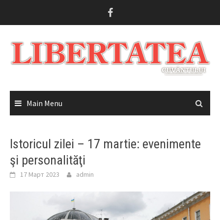
Skip
to
content
Main Menu
Istoricul zilei – 17 martie: evenimente
şi personalităţi
17 Март 2023
admin