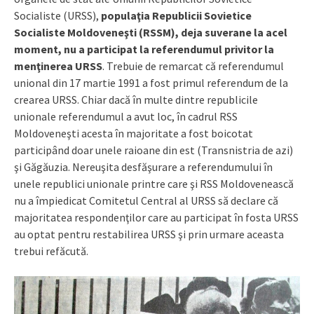
Socialiste (URSS),
populaţia Republicii Sovietice
Socialiste Moldoveneşti (RSSM), deja suverane la acel
moment, nu a participat la referendumul privitor la
menţinerea URSS
. Trebuie de remarcat că referendumul
unional din 17 martie 1991 a fost primul referendum de la
crearea URSS. Chiar dacă în multe dintre republicile
unionale referendumul a avut loc, în cadrul RSS
Moldoveneşti acesta în majoritate a fost boicotat
participând doar unele raioane din est (Transnistria de azi)
şi Găgăuzia. Nereuşita desfăşurare a referendumului în
unele republici unionale printre care şi RSS Moldovenească
nu a împiedicat Comitetul Central al URSS să declare că
majoritatea respondenţilor care au participat în fosta URSS
au optat pentru restabilirea URSS şi prin urmare aceasta
trebui refăcută.