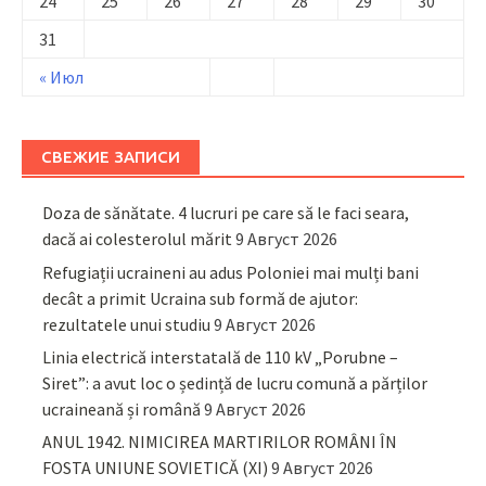
24
25
26
27
28
29
30
31
« Июл
СВЕЖИЕ ЗАПИСИ
Doza de sănătate. 4 lucruri pe care să le faci seara,
dacă ai colesterolul mărit
9 Август 2026
Refugiații ucraineni au adus Poloniei mai mulți bani
decât a primit Ucraina sub formă de ajutor:
rezultatele unui studiu
9 Август 2026
Linia electrică interstatală de 110 kV „Porubne –
Siret”: a avut loc o ședință de lucru comună a părților
ucraineană și română
9 Август 2026
ANUL 1942. NIMICIREA MARTIRILOR ROMÂNI ÎN
FOSTA UNIUNE SOVIETICĂ (XI)
9 Август 2026