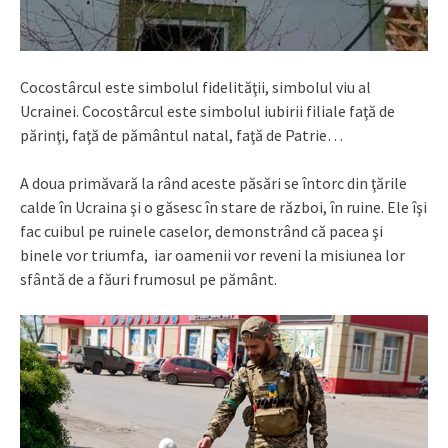
Cocostârcul este simbolul fidelităţii, simbolul viu al
Ucrainei. Cocostârcul este simbolul iubirii filiale faţă de
părinţi, faţă de pământul natal, faţă de Patrie…
A doua primăvară la rând aceste păsări se întorc din ţările
calde în Ucraina şi o găsesc în stare de război, în ruine. Ele îşi
fac cuibul pe ruinele caselor, demonstrând că pacea şi
binele vor triumfa, iar oamenii vor reveni la misiunea lor
sfântă de a făuri frumosul pe pământ.