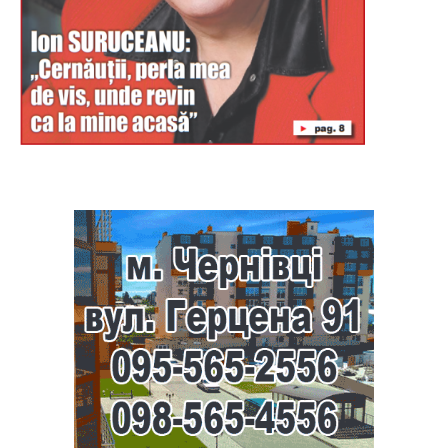
Буковина