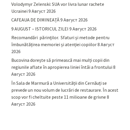
Volodymyr Zelenski: SUA vor livra lunar rachete
Ucrainei
9 Август 2026
CAFEAUA DE DIMINEAȚĂ
9 Август 2026
9 AUGUST – ISTORICUL ZILEI
9 Август 2026
Recomandări părinţilor. Sfaturi și metode pentru
îmbunătățirea memoriei și atenției copiilor
8 Август
2026
Bucovina dorește să primească mai mulți copii din
regiunile aflate în apropierea liniei întâi a frontului
8
Август 2026
În Sala de Marmură a Universității din Cernăuți se
prevede un nou volum de lucrări de restaurare. În acest
scop vor fi cheltuite peste 11 milioane de grivne
8
Август 2026