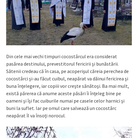
Din cele mai vechi timpuri cocostârcul era considerat
pasărea destinului, prevestitorul fericirii şi bunăstării.
Sătenii credeau că în casa, pe acoperişul căreia perechea de
cocostârci şi-au făcut cuibul, neapărat va dăinui fericirea şi
buna înţelegere, iar copiii vor creşte sănătoşi. Ba mai mult,
există părerea că anume aceste păsări îi înţeleg bine pe
oameni şi îşi fac cuiburile numai pe casele celor harnici şi
buni la suflet. Iar pe omul care salvează un cocostârc
neapărat îl va însoţi norocul.