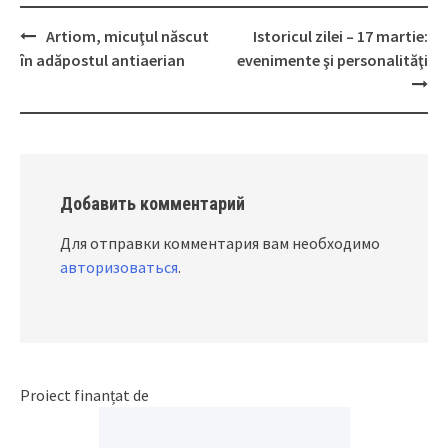
Artiom, micuţul născut
Istoricul zilei – 17 martie:
Post
în adăpostul antiaerian
evenimente şi personalităţi
navigation
Добавить комментарий
Для отправки комментария вам необходимо
авторизоваться
.
Proiect finanțat de