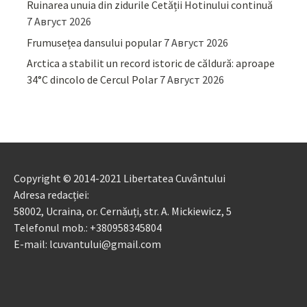
Ruinarea unuia din zidurile Cetății Hotinului continuă
7 Август 2026
Frumusețea dansului popular
7 Август 2026
Arctica a stabilit un record istoric de căldură: aproape
34°C dincolo de Cercul Polar
7 Август 2026
Copyright © 2014-2021 Libertatea Cuvântului
Adresa redacției:
58002, Ucraina, or. Cernăuți, str. A. Mickiewicz, 5
Telefonul mob.: +380958345804
E-mail: lcuvantului@gmail.com