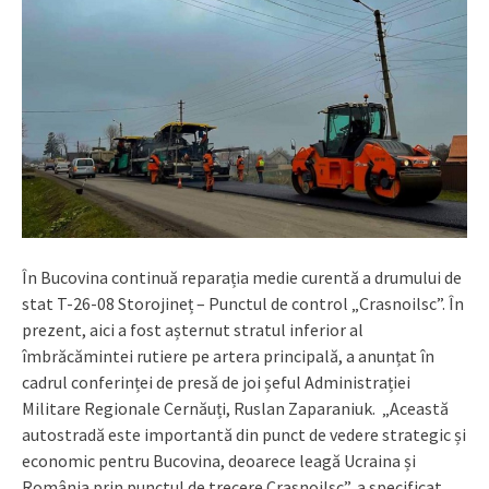
În Bucovina continuă reparația medie curentă a drumului de
stat T-26-08 Storojineț – Punctul de control „Crasnoilsc”. În
prezent, aici a fost așternut stratul inferior al
îmbrăcămintei rutiere pe artera principală, a anunțat în
cadrul conferinței de presă de joi șeful Administrației
Militare Regionale Cernăuți, Ruslan Zaparaniuk. „Această
autostradă este importantă din punct de vedere strategic și
economic pentru Bucovina, deoarece leagă Ucraina și
România prin punctul de trecere Crasnoilsc”, a specificat