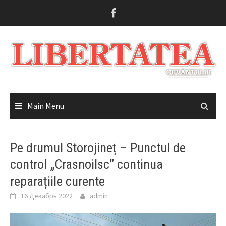
Skip
to
content
Main Menu
Pe drumul Storojineț ­– Punctul de
control „Crasnoilsc” continua
reparațiile curente
16 Декабрь 2022
admin