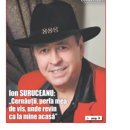
Буковина