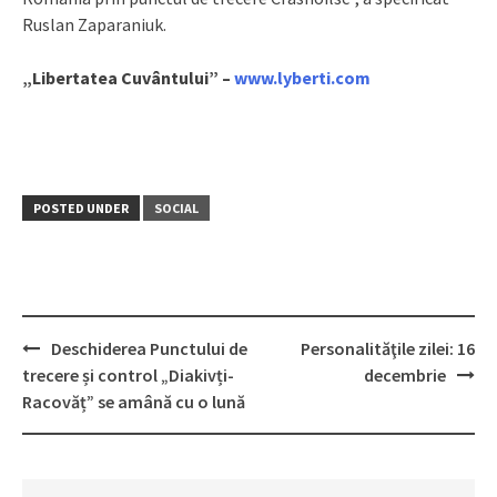
Ruslan Zaparaniuk.
„Libertatea Cuvântului” –
www.lyberti.com
POSTED UNDER
SOCIAL
Deschiderea Punctului de
Personalităţile zilei: 16
Post
trecere și control „Diakivți-
decembrie
navigation
Racovăț” se amână cu o lună