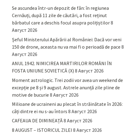
Se ascundea într-un depozit de fân: în regiunea
Cernăuți, după 11 zile de căutări, a fost reținut
bărbatul care a deschis focul asupra polițiștilor
8
Август 2026
Șeful Ministerului Apărării al României: Dacă vor veni
150 de drone, aceasta nu va mai fi o perioadă de pace
8
Август 2026
ANUL 1942. NIMICIREA MARTIRILOR ROMÂNI ÎN
FOSTA UNIUNE SOVIETICĂ (X)
8 Август 2026
Moment astrologic. Trei zodii vor avea un weekend de
excepție pe 8 și 9 august. Astrele anunță zile pline de
motive de bucurie
8 Август 2026
Milioane de ucraineni au plecat în străinătate în 2026:
câți dintre ei nu s-au întors
8 Август 2026
CAFEAUA DE DIMINEAȚĂ
8 Август 2026
8 AUGUST – ISTORICUL ZILEI
8 Август 2026