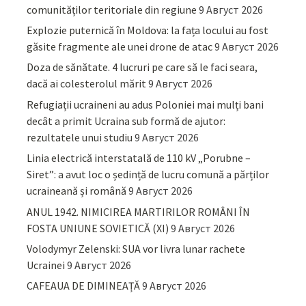
comunităților teritoriale din regiune
9 Август 2026
Explozie puternică în Moldova: la fața locului au fost
găsite fragmente ale unei drone de atac
9 Август 2026
Doza de sănătate. 4 lucruri pe care să le faci seara,
dacă ai colesterolul mărit
9 Август 2026
Refugiații ucraineni au adus Poloniei mai mulți bani
decât a primit Ucraina sub formă de ajutor:
rezultatele unui studiu
9 Август 2026
Linia electrică interstatală de 110 kV „Porubne –
Siret”: a avut loc o ședință de lucru comună a părților
ucraineană și română
9 Август 2026
ANUL 1942. NIMICIREA MARTIRILOR ROMÂNI ÎN
FOSTA UNIUNE SOVIETICĂ (XI)
9 Август 2026
Volodymyr Zelenski: SUA vor livra lunar rachete
Ucrainei
9 Август 2026
CAFEAUA DE DIMINEAȚĂ
9 Август 2026