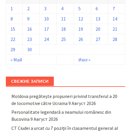
1
2
3
4
5
6
7
8
9
10
11
12
13
14
15
16
17
18
19
20
21
22
23
24
25
26
27
28
29
30
« Май
Июл »
СВЕЖИЕ ЗАПИСИ
Moldova pregătește propuneri privind transferul a 20
de locomotive către Ucraina
9 Август 2026
Personalitate legendară a neamului românesc din
Bucovina
9 Август 2026
CT Ciudei a urcat cu 7 poziții în clasamentul general al