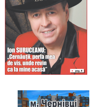
Буковина