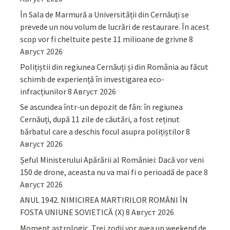
În Sala de Marmură a Universității din Cernăuți se
prevede un nou volum de lucrări de restaurare. În acest
scop vor fi cheltuite peste 11 milioane de grivne
8
Август 2026
Polițiștii din regiunea Cernăuți și din România au făcut
schimb de experiență în investigarea eco-
infracțiunilor
8 Август 2026
Se ascundea într-un depozit de fân: în regiunea
Cernăuți, după 11 zile de căutări, a fost reținut
bărbatul care a deschis focul asupra polițiștilor
8
Август 2026
Șeful Ministerului Apărării al României: Dacă vor veni
150 de drone, aceasta nu va mai fi o perioadă de pace
8
Август 2026
ANUL 1942. NIMICIREA MARTIRILOR ROMÂNI ÎN
FOSTA UNIUNE SOVIETICĂ (X)
8 Август 2026
Moment astrologic. Trei zodii vor avea un weekend de