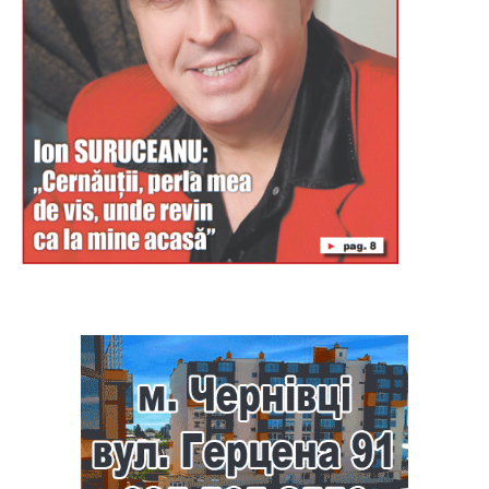
Буковина