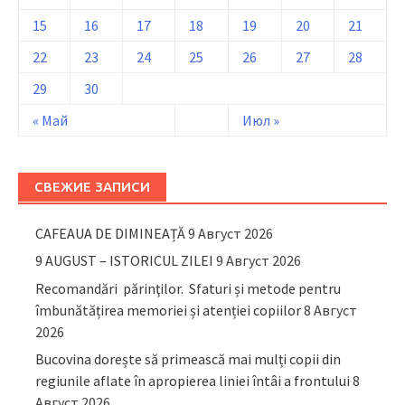
15
16
17
18
19
20
21
22
23
24
25
26
27
28
29
30
« Май
Июл »
СВЕЖИЕ ЗАПИСИ
CAFEAUA DE DIMINEAȚĂ
9 Август 2026
9 AUGUST – ISTORICUL ZILEI
9 Август 2026
Recomandări părinţilor. Sfaturi și metode pentru
îmbunătățirea memoriei și atenției copiilor
8 Август
2026
Bucovina dorește să primească mai mulți copii din
regiunile aflate în apropierea liniei întâi a frontului
8
Август 2026