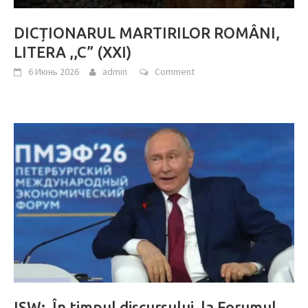
DICȚIONARUL MARTIRILOR ROMÂNI,
LITERA ,,C” (XXI)
6 Июнь 2026
admin
Comment
ISW: În timpul discursului la Forumul