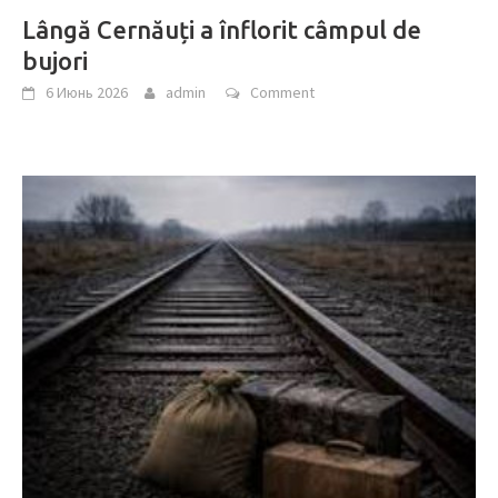
Lângă Cernăuți a înflorit câmpul de
bujori
6 Июнь 2026
admin
Comment