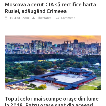
Moscova a cerut CIA să rectifice harta
Rusiei, adăugând Crimeea
10 Июль 2018
Libertatea
Comment
Topul celor mai scumpe oraşe din lume
în 2018. Patru oraşe sunt din aceeaşi