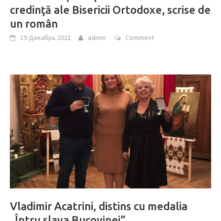
credinţă ale Bisericii Ortodoxe, scrise de
un român
19 Декабрь 2021
admin
Comment
Vladimir Acatrini, distins cu medalia
„Întru slava Bucovinei”