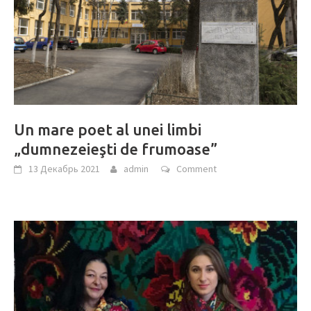
Un mare poet al unei limbi
„dumnezeieşti de frumoase”
13 Декабрь 2021
admin
Comment