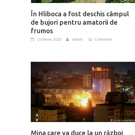
În Hliboca a fost deschis câmpul
de bujori pentru amatorii de
frumos
10 Июнь 2025
admin
Comment
Mina care va duce la un război