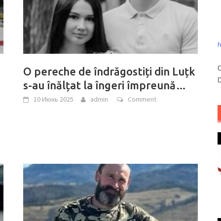
h
C
O pereche de îndrăgostiți din Luțk
D
s-au înălțat la îngeri împreună…
10 Июнь 2025
admin
Comment