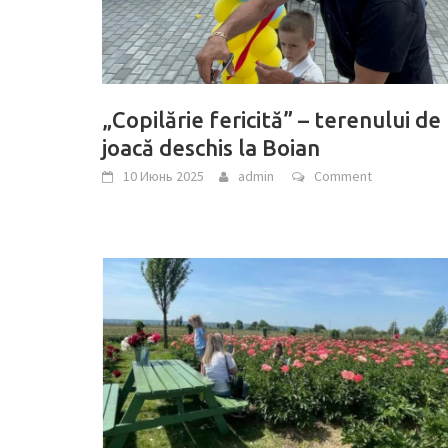
„Copilărie fericită” – terenului de
joacă deschis la Boian
10 Июнь 2025
admin
Comment