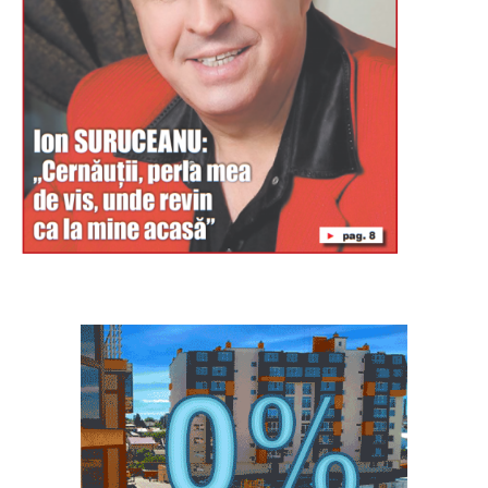
Буковина