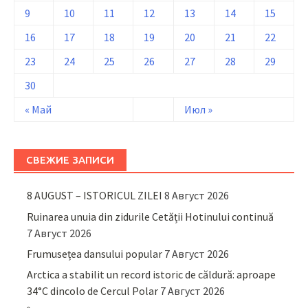
9
10
11
12
13
14
15
16
17
18
19
20
21
22
23
24
25
26
27
28
29
30
« Май
Июл »
СВЕЖИЕ ЗАПИСИ
8 AUGUST – ISTORICUL ZILEI
8 Август 2026
Ruinarea unuia din zidurile Cetății Hotinului continuă
7 Август 2026
Frumusețea dansului popular
7 Август 2026
Arctica a stabilit un record istoric de căldură: aproape
34°C dincolo de Cercul Polar
7 Август 2026