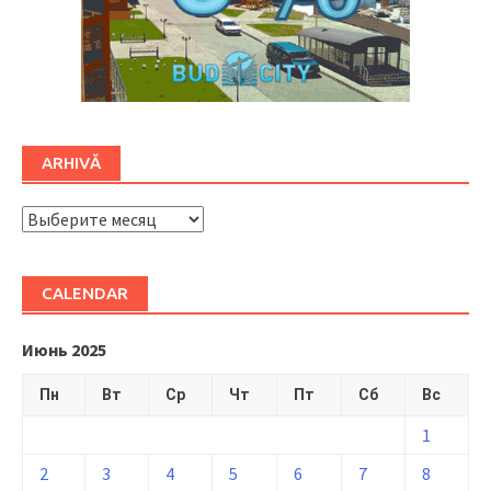
ARHIVĂ
ARHIVĂ
CALENDAR
Июнь 2025
Пн
Вт
Ср
Чт
Пт
Сб
Вс
1
2
3
4
5
6
7
8