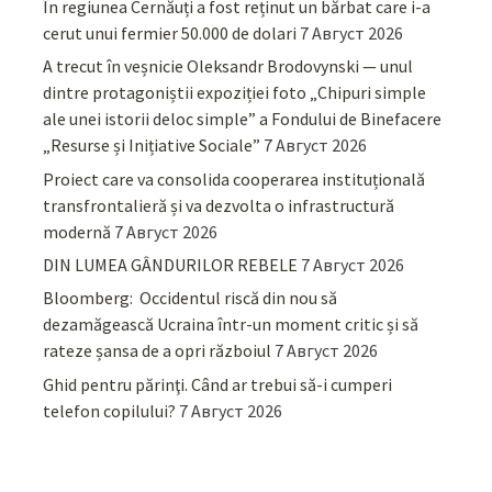
În regiunea Cernăuți a fost reținut un bărbat care i-a
cerut unui fermier 50.000 de dolari
7 Август 2026
A trecut în veșnicie Oleksandr Brodovynski — unul
dintre protagoniștii expoziției foto „Chipuri simple
ale unei istorii deloc simple” a Fondului de Binefacere
„Resurse și Inițiative Sociale”
7 Август 2026
Proiect care va consolida cooperarea instituțională
transfrontalieră și va dezvolta o infrastructură
modernă
7 Август 2026
DIN LUMEA GÂNDURILOR REBELE
7 Август 2026
Bloomberg: Occidentul riscă din nou să
dezamăgească Ucraina într-un moment critic și să
rateze șansa de a opri războiul
7 Август 2026
Ghid pentru părinţi. Când ar trebui să-i cumperi
telefon copilului?
7 Август 2026