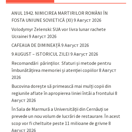
ANUL 1942. NIMICIREA MARTIRILOR ROMÂNI ÎN
FOSTA UNIUNE SOVIETICĂ (XI)
9 Август 2026
Volodymyr Zelenski: SUA vor livra lunar rachete
Ucrainei
9 Август 2026
CAFEAUA DE DIMINEAȚĂ
9 Август 2026
9 AUGUST – ISTORICUL ZILEI
9 Август 2026
Recomandări părinţilor. Sfaturi și metode pentru
îmbunătățirea memoriei și atenției copiilor
8 Август
2026
Bucovina dorește să primească mai mulți copii din
regiunile aflate în apropierea liniei întâi a frontului
8
Август 2026
În Sala de Marmură a Universității din Cernăuți se
prevede un nou volum de lucrări de restaurare. În acest
scop vor fi cheltuite peste 11 milioane de grivne
8
Август 2026