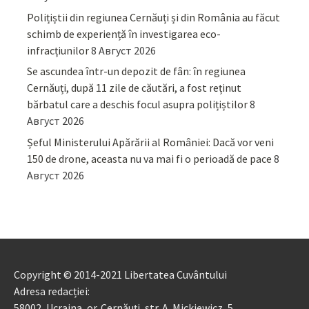
Polițiștii din regiunea Cernăuți și din România au făcut
schimb de experiență în investigarea eco-
infracțiunilor
8 Август 2026
Se ascundea într-un depozit de fân: în regiunea
Cernăuți, după 11 zile de căutări, a fost reținut
bărbatul care a deschis focul asupra polițiștilor
8
Август 2026
Șeful Ministerului Apărării al României: Dacă vor veni
150 de drone, aceasta nu va mai fi o perioadă de pace
8
Август 2026
Copyright © 2014-2021 Libertatea Cuvântului
Adresa redacției:
58002, Ucraina, or. Cernăuți, str. A. Mickiewicz, 5