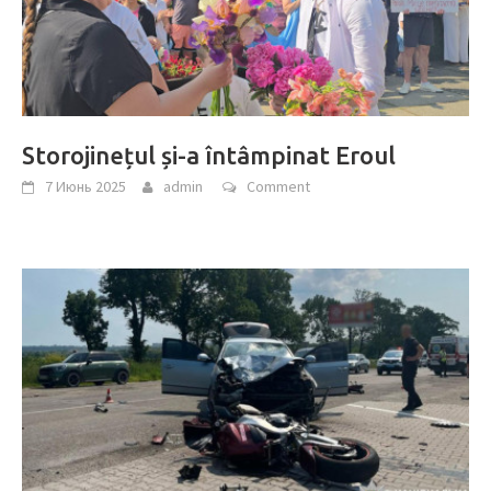
Storojinețul și-a întâmpinat Eroul
7 Июнь 2025
admin
Comment