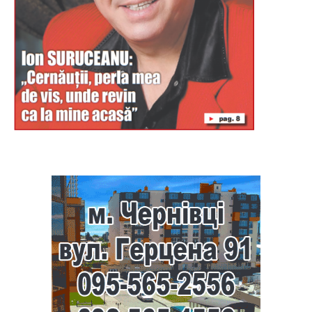
Буковина