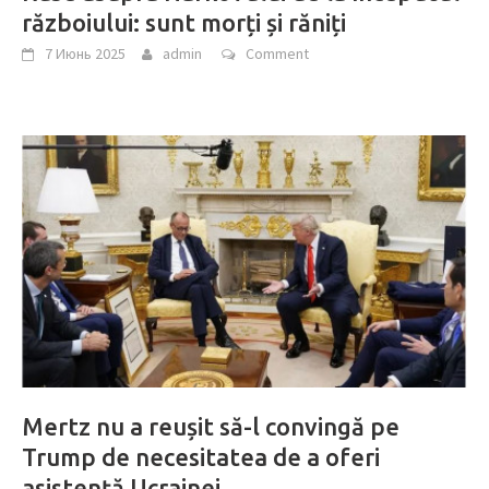
războiului: sunt morți și răniți
7 Июнь 2025
admin
Comment
Mertz nu a reușit să-l convingă pe
Trump de necesitatea de a oferi
asistență Ucrainei