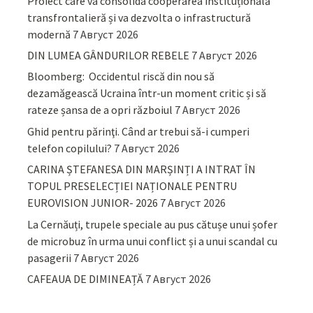
Proiect care va consolida cooperarea instituțională
transfrontalieră și va dezvolta o infrastructură
modernă
7 Август 2026
DIN LUMEA GÂNDURILOR REBELE
7 Август 2026
Bloomberg: Occidentul riscă din nou să
dezamăgească Ucraina într-un moment critic și să
rateze șansa de a opri războiul
7 Август 2026
Ghid pentru părinţi. Când ar trebui să-i cumperi
telefon copilului?
7 Август 2026
CARINA ȘTEFANESA DIN MARȘINȚI A INTRAT ÎN
TOPUL PRESELECȚIEI NAȚIONALE PENTRU
EUROVISION JUNIOR- 2026
7 Август 2026
La Cernăuți, trupele speciale au pus cătușe unui șofer
de microbuz în urma unui conflict și a unui scandal cu
pasagerii
7 Август 2026
CAFEAUA DE DIMINEAȚĂ
7 Август 2026