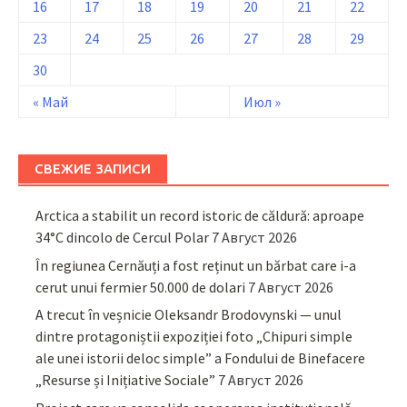
16
17
18
19
20
21
22
23
24
25
26
27
28
29
30
« Май
Июл »
СВЕЖИЕ ЗАПИСИ
Arctica a stabilit un record istoric de căldură: aproape
34°C dincolo de Cercul Polar
7 Август 2026
În regiunea Cernăuți a fost reținut un bărbat care i-a
cerut unui fermier 50.000 de dolari
7 Август 2026
A trecut în veșnicie Oleksandr Brodovynski — unul
dintre protagoniștii expoziției foto „Chipuri simple
ale unei istorii deloc simple” a Fondului de Binefacere
„Resurse și Inițiative Sociale”
7 Август 2026