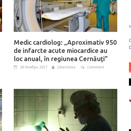
h
C
Medic cardiolog: „Aproximativ 950
D
de infarcte acute miocardice au
loc anual, în regiunea Cernăuți”
28 Ноябрь 2017
Libertatea
Comment