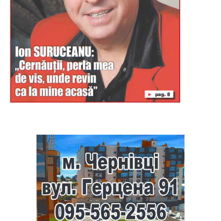
Буковина