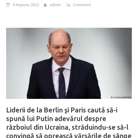
9 Апрель 2022
admin
Comment
Liderii de la Berlin şi Paris caută să-i
spună lui Putin adevărul despre
războiul din Ucraina, străduindu-se să-l
convingă să oprească vărsările de sânge