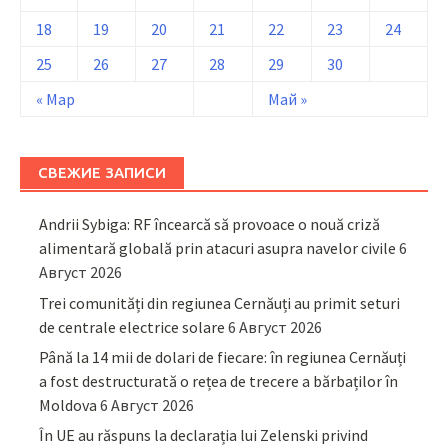
18
19
20
21
22
23
24
25
26
27
28
29
30
« Мар
Май »
СВЕЖИЕ ЗАПИСИ
Andrii Sybiga: RF încearcă să provoace o nouă criză
alimentară globală prin atacuri asupra navelor civile
6
Август 2026
Trei comunități din regiunea Cernăuți au primit seturi
de centrale electrice solare
6 Август 2026
Până la 14 mii de dolari de fiecare: în regiunea Cernăuți
a fost destructurată o rețea de trecere a bărbaților în
Moldova
6 Август 2026
În UE au răspuns la declarația lui Zelenski privind