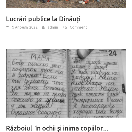
Lucrări publice la Dinăuţi
9 Апрель 2022
admin
Comment
Războiul în ochii şi inima copiilor…