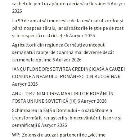
rachetele pentru apărarea aeriană a Ucrainei
6 Август
2026
La 99 de ani ai săi muncește de la revărsatul zorilor și
până noaptea târziu, iar sărbătorile le știe pe de rost
și le respectă cu strictețe
6 Август 2026
Agricultorii din regiunea Cernăuți au început
semănatul rapiței de toamnă mai devreme decât
termenele optime
6 Август 2026
IANCU FLONDOR: SERVIREA CREDINCIOASĂ A CAUZEI
COMUNE A NEAMULUI ROMÂNESC DIN BUCOVINA
6
Август 2026
ANUL 1942. NIMICIREA MARTIRILOR ROMÂNI ÎN
FOSTA UNIUNE SOVIETICĂ (IX)
6 Август 2026
Schimbarea la Față a Domnului – o sărbătoare a
transformării, renașterii și binecuvântării. Istorie și
semnificații
6 Август 2026
WP: Zelenski a acuzat partenerii de „victime