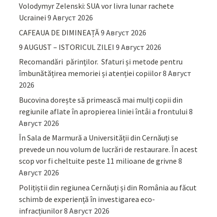
Volodymyr Zelenski: SUA vor livra lunar rachete
Ucrainei
9 Август 2026
CAFEAUA DE DIMINEAȚĂ
9 Август 2026
9 AUGUST – ISTORICUL ZILEI
9 Август 2026
Recomandări părinţilor. Sfaturi și metode pentru
îmbunătățirea memoriei și atenției copiilor
8 Август
2026
Bucovina dorește să primească mai mulți copii din
regiunile aflate în apropierea liniei întâi a frontului
8
Август 2026
În Sala de Marmură a Universității din Cernăuți se
prevede un nou volum de lucrări de restaurare. În acest
scop vor fi cheltuite peste 11 milioane de grivne
8
Август 2026
Polițiștii din regiunea Cernăuți și din România au făcut
schimb de experiență în investigarea eco-
infracțiunilor
8 Август 2026