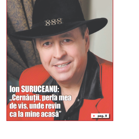
Буковина