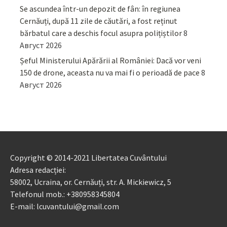
Se ascundea într-un depozit de fân: în regiunea
Cernăuți, după 11 zile de căutări, a fost reținut
bărbatul care a deschis focul asupra polițiștilor
8
Август 2026
Șeful Ministerului Apărării al României: Dacă vor veni
150 de drone, aceasta nu va mai fi o perioadă de pace
8
Август 2026
Copyright © 2014-2021 Libertatea Cuvântului
Adresa redacției:
58002, Ucraina, or. Cernăuți, str. A. Mickiewicz, 5
Telefonul mob.: +380958345804
E-mail: lcuvantului@gmail.com