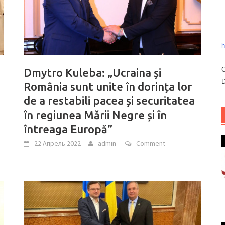
h
C
Dmytro Kuleba: „Ucraina și
D
România sunt unite în dorința lor
de a restabili pacea și securitatea
în regiunea Mării Negre și în
întreaga Europă”
22 Апрель 2022
admin
Comment