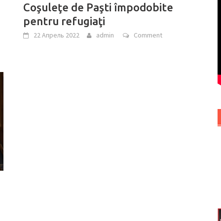
Coşuleţe de Paşti împodobite
pentru refugiaţi
22 Апрель 2022
admin
Comment