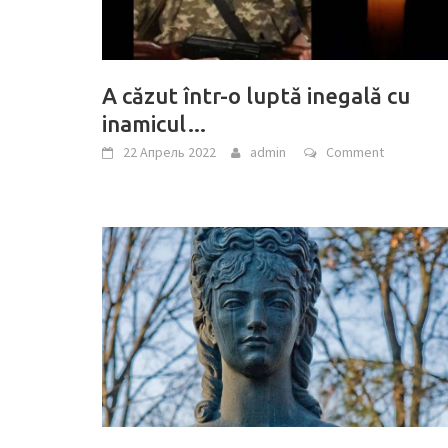
A căzut într-o luptă inegală cu
inamicul…
22 Апрель 2022
admin
Comment