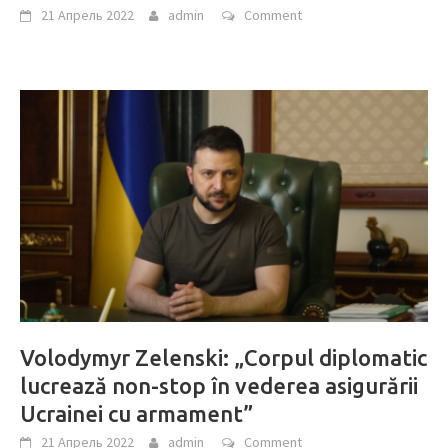
21 Апрель 2022
admin
Comment
Volodymyr Zelenski: „Corpul diplomatic
lucrează non-stop în vederea asigurării
Ucrainei cu armament”
21 Апрель 2022
admin
Comment