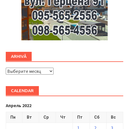
ARHIVĂ
ARHIVĂ
CALENDAR
Апрель 2022
Пн
Вт
Ср
Чт
Пт
Сб
Вс
1
2
3