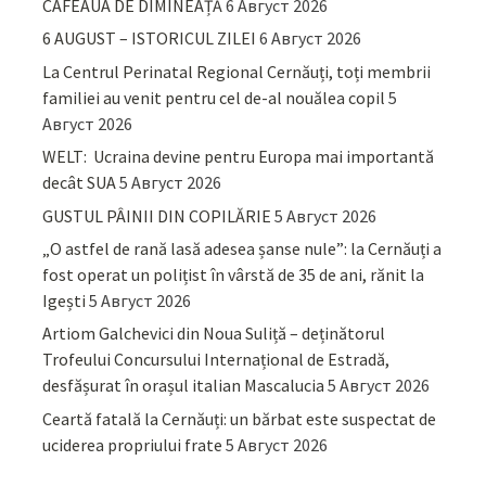
CAFEAUA DE DIMINEAȚĂ
6 Август 2026
6 AUGUST – ISTORICUL ZILEI
6 Август 2026
La Centrul Perinatal Regional Cernăuți, toți membrii
familiei au venit pentru cel de-al nouălea copil
5
Август 2026
WELT: Ucraina devine pentru Europa mai importantă
decât SUA
5 Август 2026
GUSTUL PÂINII DIN COPILĂRIE
5 Август 2026
„O astfel de rană lasă adesea șanse nule”: la Cernăuți a
fost operat un polițist în vârstă de 35 de ani, rănit la
Igești
5 Август 2026
Artiom Galchevici din Noua Suliță – deținătorul
Trofeului Concursului Internațional de Estradă,
desfășurat în orașul italian Mascalucia
5 Август 2026
Ceartă fatală la Cernăuți: un bărbat este suspectat de
uciderea propriului frate
5 Август 2026