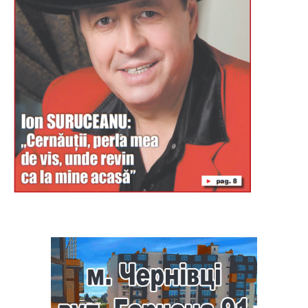
Буковина