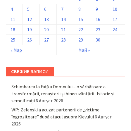
4
5
6
7
8
9
10
11
12
13
14
15
16
17
18
19
20
21
22
23
24
25
26
27
28
29
30
« Мар
Май »
СВЕЖИЕ ЗАПИСИ
Schimbarea la Față a Domnului – o sărbătoare a
transformării, renașterii și binecuvântării. Istorie și
semnificații
6 Август 2026
WP: Zelenski a acuzat partenerii de „victime
îngrozitoare” după atacul asupra Kievului
6 Август
2026