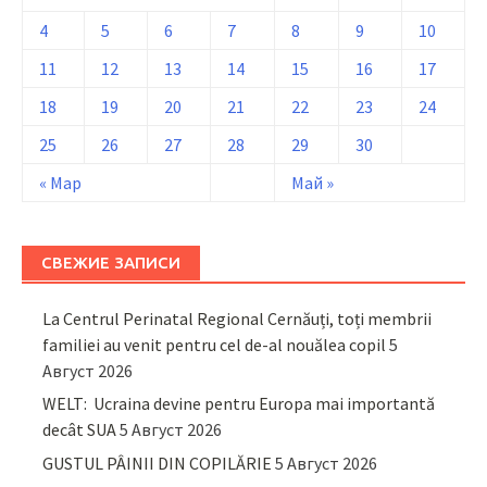
4
5
6
7
8
9
10
11
12
13
14
15
16
17
18
19
20
21
22
23
24
25
26
27
28
29
30
« Мар
Май »
СВЕЖИЕ ЗАПИСИ
La Centrul Perinatal Regional Cernăuți, toți membrii
familiei au venit pentru cel de-al nouălea copil
5
Август 2026
WELT: Ucraina devine pentru Europa mai importantă
decât SUA
5 Август 2026
GUSTUL PÂINII DIN COPILĂRIE
5 Август 2026