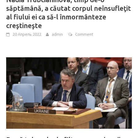
săptămână, a căutat corpul neînsufleţit
al fiului ei ca să-l înmormânteze
creştineşte
20 Апрель 2022
admin
Comment