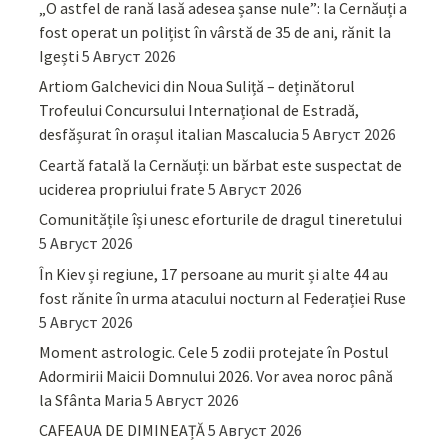
„O astfel de rană lasă adesea șanse nule”: la Cernăuți a
fost operat un polițist în vârstă de 35 de ani, rănit la
Igești
5 Август 2026
Artiom Galchevici din Noua Suliță – deținătorul
Trofeului Concursului Internațional de Estradă,
desfășurat în orașul italian Mascalucia
5 Август 2026
Ceartă fatală la Cernăuți: un bărbat este suspectat de
uciderea propriului frate
5 Август 2026
Comunitățile își unesc eforturile de dragul tineretului
5 Август 2026
În Kiev și regiune, 17 persoane au murit și alte 44 au
fost rănite în urma atacului nocturn al Federației Ruse
5 Август 2026
Moment astrologic. Cele 5 zodii protejate în Postul
Adormirii Maicii Domnului 2026. Vor avea noroc până
la Sfânta Maria
5 Август 2026
CAFEAUA DE DIMINEAȚĂ
5 Август 2026