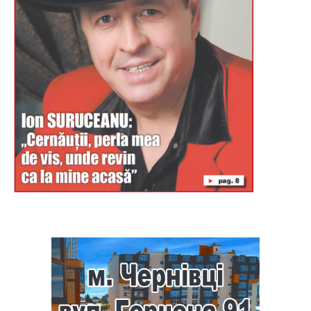
Буковина