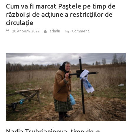
Cum va fi marcat Paştele pe timp de
război şi de acţiune a restricţiilor de
circulaţie
20 Апрель 2022
admin
Comment
Nadia Trubcianinova, timp de-o