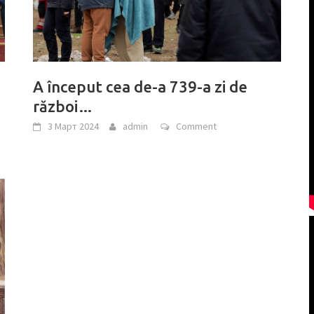
A început cea de-a 739-a zi de
război…
3 Март 2024
admin
Comment