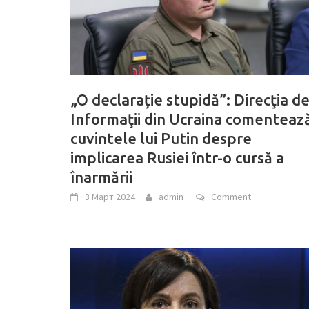
„O declarație stupidă”: Direcţia d
Informaţii din Ucraina comenteaz
cuvintele lui Putin despre
implicarea Rusiei într-o cursă a
înarmării
3 Март 2024
admin
Comment