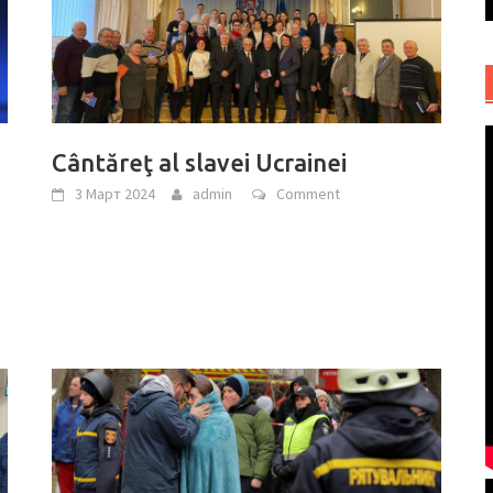
Cântăreţ al slavei Ucrainei
3 Март 2024
admin
Comment