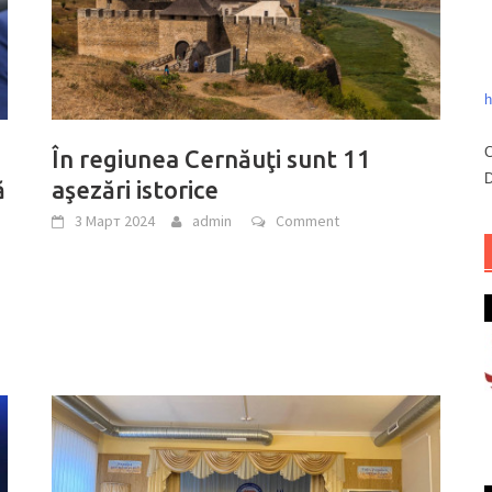
h
C
e
În regiunea Cernăuţi sunt 11
D
ă
aşezări istorice
3 Март 2024
admin
Comment