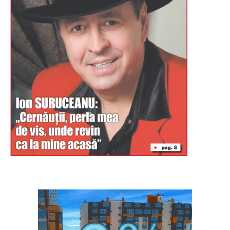
Буковина