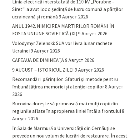
Linia electrică interstatală de 110 kV „Porubne –
Siret”: a avut loc o ședință de lucru comună a părților
ucraineană și română
9 Август 2026
ANUL 1942. NIMICIREA MARTIRILOR ROMÂNI ÎN
FOSTA UNIUNE SOVIETICĂ (XI)
9 Август 2026
Volodymyr Zelenski: SUA vor livra lunar rachete
Ucrainei
9 Август 2026
CAFEAUA DE DIMINEAȚĂ
9 Август 2026
9 AUGUST – ISTORICUL ZILEI
9 Август 2026
Recomandări părinţilor. Sfaturi și metode pentru
îmbunătățirea memoriei și atenției copiilor
8 Август
2026
Bucovina dorește să primească mai mulți copii din
regiunile aflate în apropierea liniei întâi a frontului
8
Август 2026
În Sala de Marmură a Universității din Cernăuți se
prevede un nou volum de lucrări de restaurare. În acest