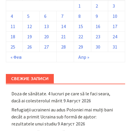
1
2
3
4
5
6
7
8
9
10
11
12
13
14
15
16
17
18
19
20
21
22
23
24
25
26
27
28
29
30
31
« Фев
Апр »
СВЕЖИЕ ЗАПИСИ
Doza de sănătate. 4 lucruri pe care să le faci seara,
dacă ai colesterolul mărit
9 Август 2026
Refugiații ucraineni au adus Poloniei mai mulți bani
decât a primit Ucraina sub formă de ajutor:
rezultatele unui studiu
9 Август 2026