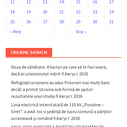
11
12
13
14
15
16
17
18
19
20
21
22
23
24
25
26
27
28
29
30
31
« Фев
Апр »
СВЕЖИЕ ЗАПИСИ
Doza de sănătate. 4 lucruri pe care să le faci seara,
dacă ai colesterolul mărit
9 Август 2026
Refugiații ucraineni au adus Poloniei mai mulți bani
decât a primit Ucraina sub formă de ajutor:
rezultatele unui studiu
9 Август 2026
Linia electrică interstatală de 110 kV „Porubne –
Siret”: a avut loc o ședință de lucru comună a părților
ucraineană și română
9 Август 2026
ANUL 1942. NIMICIREA MARTIRILOR ROMÂNI ÎN