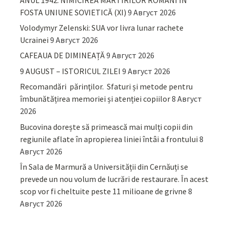
FOSTA UNIUNE SOVIETICĂ (XI)
9 Август 2026
Volodymyr Zelenski: SUA vor livra lunar rachete
Ucrainei
9 Август 2026
CAFEAUA DE DIMINEAȚĂ
9 Август 2026
9 AUGUST – ISTORICUL ZILEI
9 Август 2026
Recomandări părinţilor. Sfaturi și metode pentru
îmbunătățirea memoriei și atenției copiilor
8 Август
2026
Bucovina dorește să primească mai mulți copii din
regiunile aflate în apropierea liniei întâi a frontului
8
Август 2026
În Sala de Marmură a Universității din Cernăuți se
prevede un nou volum de lucrări de restaurare. În acest
scop vor fi cheltuite peste 11 milioane de grivne
8
Август 2026