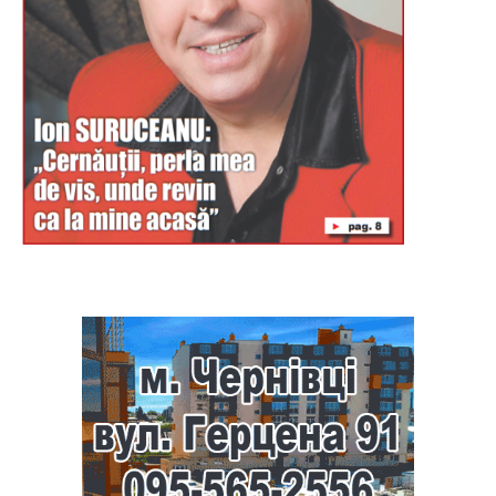
Буковина