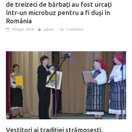
de treizeci de bărbați au fost urcați
într-un microbuz pentru a fi duși în
România
9 Март 2024
admin
Comment
Vestitori ai tradiţiei strămoşeşti,