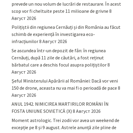
prevede un nou volum de lucrări de restaurare. În acest
scop vor fi cheltuite peste 11 milioane de grivne
8
Август 2026
Polițiștii din regiunea Cernăuți și din România au făcut
schimb de experiență în investigarea eco-
infracțiunilor
8 Август 2026
Se ascundea într-un depozit de fân: în regiunea
Cernăuți, după 11 zile de căutări, a fost reținut
bărbatul care a deschis focul asupra polițiștilor
8
Август 2026
Șeful Ministerului Apărării al României: Dacă vor veni
150 de drone, aceasta nu va mai fi o perioadă de pace
8
Август 2026
ANUL 1942. NIMICIREA MARTIRILOR ROMÂNI ÎN
FOSTA UNIUNE SOVIETICĂ (X)
8 Август 2026
Moment astrologic. Trei zodii vor avea un weekend de
excepție pe 8 și 9 august. Astrele anunță zile pline de