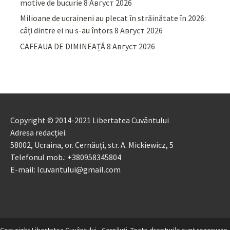
motive de bucurie
8 Август 2026
Milioane de ucraineni au plecat în străinătate în 2026:
câți dintre ei nu s-au întors
8 Август 2026
CAFEAUA DE DIMINEAȚĂ
8 Август 2026
Copyright © 2014-2021 Libertatea Cuvântului
Adresa redacției:
58002, Ucraina, or. Cernăuți, str. A. Mickiewicz, 5
Telefonul mob.: +380958345804
E-mail: lcuvantului@gmail.com
Copyright Libertatea Cuvântului - Cernăuţi. Toate drepturile sunt rezervate.