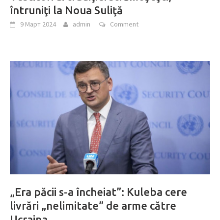
întruniţi la Noua Suliţă
9 Март 2024
admin
Comment
„Era păcii s-a încheiat”: Kuleba cere
livrări „nelimitate” de arme către
Ucraina