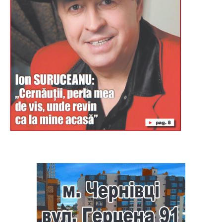
Буковина