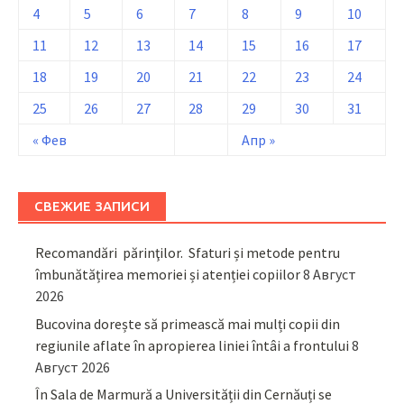
4
5
6
7
8
9
10
11
12
13
14
15
16
17
18
19
20
21
22
23
24
25
26
27
28
29
30
31
« Фев
Апр »
СВЕЖИЕ ЗАПИСИ
Recomandări părinţilor. Sfaturi și metode pentru
îmbunătățirea memoriei și atenției copiilor
8 Август
2026
Bucovina dorește să primească mai mulți copii din
regiunile aflate în apropierea liniei întâi a frontului
8
Август 2026
În Sala de Marmură a Universității din Cernăuți se