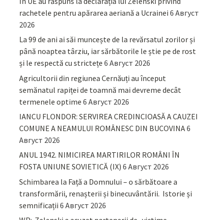
În UE au răspuns la declarația lui Zelenski privind
rachetele pentru apărarea aeriană a Ucrainei
6 Август
2026
La 99 de ani ai săi muncește de la revărsatul zorilor și
până noaptea târziu, iar sărbătorile le știe pe de rost
și le respectă cu strictețe
6 Август 2026
Agricultorii din regiunea Cernăuți au început
semănatul rapiței de toamnă mai devreme decât
termenele optime
6 Август 2026
IANCU FLONDOR: SERVIREA CREDINCIOASĂ A CAUZEI
COMUNE A NEAMULUI ROMÂNESC DIN BUCOVINA
6
Август 2026
ANUL 1942. NIMICIREA MARTIRILOR ROMÂNI ÎN
FOSTA UNIUNE SOVIETICĂ (IX)
6 Август 2026
Schimbarea la Față a Domnului – o sărbătoare a
transformării, renașterii și binecuvântării. Istorie și
semnificații
6 Август 2026