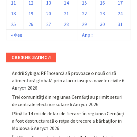
11
12
13
14
15
16
17
18
19
20
21
22
23
24
25
26
27
28
29
30
31
« Фев
Апр »
СВЕЖИЕ ЗАПИСИ
Andrii Sybiga: RF încearcă să provoace o nouă criză
alimentară globală prin atacuri asupra navelor civile
6
Август 2026
Trei comunități din regiunea Cernăuți au primit seturi
de centrale electrice solare
6 Август 2026
Până la 14 mii de dolari de fiecare: în regiunea Cernăuți
a fost destructurată o rețea de trecere a bărbaților în
Moldova
6 Август 2026