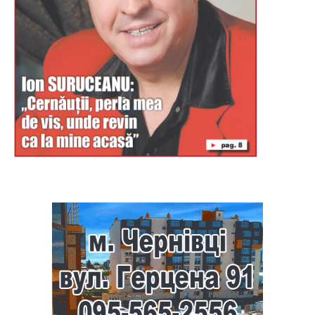
Буковина