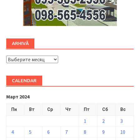
ARHIVĂ
ARHIVĂ
CALENDAR
Март 2024
Пн
Вт
Ср
Чт
Пт
Сб
Вс
1
2
3
4
5
6
7
8
9
10