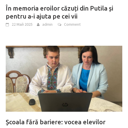
În memoria eroilor căzuți din Putila și
pentru a-i ajuta pe cei vii
22 Май 2025
admin
Comment
Școala fără bariere: vocea elevilor