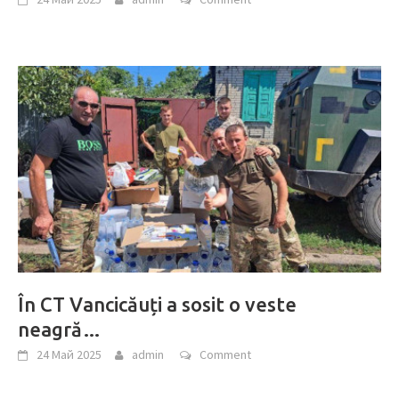
În CT Vancicăuți a sosit o veste
neagră…
24 Май 2025
admin
Comment