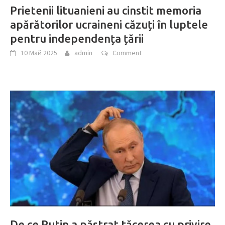
Prietenii lituanieni au cinstit memoria
apărătorilor ucraineni căzuți în luptele
pentru independența țării
10 Май 2025
admin
Comment
De ce Putin a păstrat tăcerea cu privire