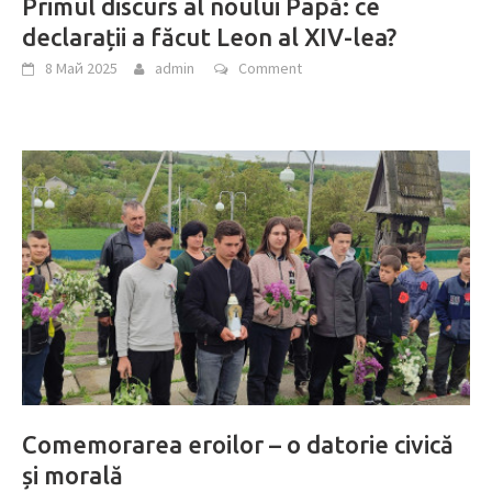
Primul discurs al noului Papă: ce
declarații a făcut Leon al XIV-lea?
8 Май 2025
admin
Comment
Comemorarea eroilor – o datorie civică
și morală