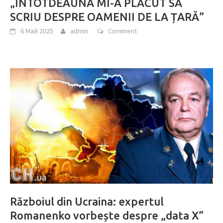
„ÎNTOTDEAUNA MI-A PLĂCUT SĂ
SCRIU DESPRE OAMENII DE LA ȚARĂ”
6 Май 2025
admin
Comment
Războiul din Ucraina: expertul
Romanenko vorbește despre „data X”