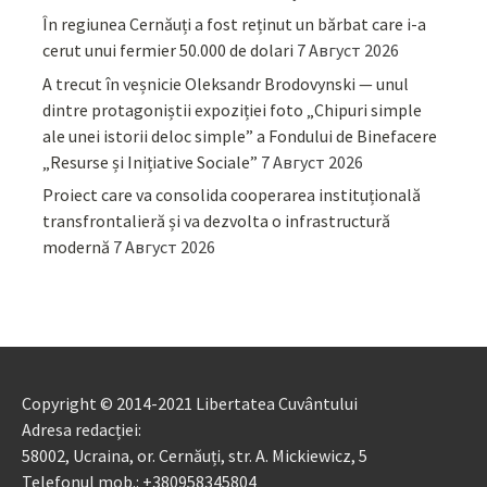
În regiunea Cernăuți a fost reținut un bărbat care i-a
cerut unui fermier 50.000 de dolari
7 Август 2026
A trecut în veșnicie Oleksandr Brodovynski — unul
dintre protagoniștii expoziției foto „Chipuri simple
ale unei istorii deloc simple” a Fondului de Binefacere
„Resurse și Inițiative Sociale”
7 Август 2026
Proiect care va consolida cooperarea instituțională
transfrontalieră și va dezvolta o infrastructură
modernă
7 Август 2026
Copyright © 2014-2021 Libertatea Cuvântului
Adresa redacției:
58002, Ucraina, or. Cernăuți, str. A. Mickiewicz, 5
Telefonul mob.: +380958345804