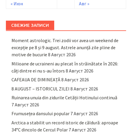
« Июн
Авг »
СВЕЖИЕ ЗАПИСИ
Moment astrologic. Trei zodii vor avea un weekend de
excepție pe 8 și 9 august. Astrele anunță zile pline de
motive de bucurie
8 Август 2026
Milioane de ucraineni au plecat în străinătate în 2026:
câți dintre ei nu s-au întors
8 Август 2026
CAFEAUA DE DIMINEAȚĂ
8 Август 2026
8 AUGUST – ISTORICUL ZILEI
8 Август 2026
Ruinarea unuia din zidurile Cetății Hotinului continuă
7 Август 2026
Frumusețea dansului popular
7 Август 2026
Arctica a stabilit un record istoric de căldură: aproape
34°C dincolo de Cercul Polar
7 Август 2026