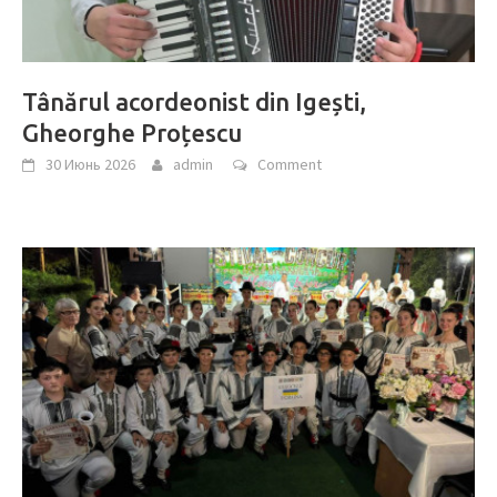
Tânărul acordeonist din Igești,
Gheorghe Proțescu
30 Июнь 2026
admin
Comment