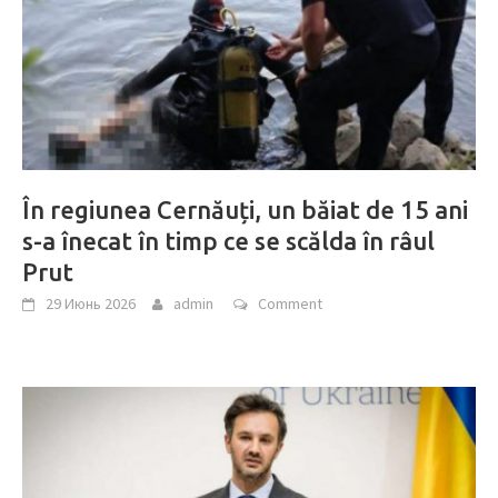
În regiunea Cernăuți, un băiat de 15 ani
s-a înecat în timp ce se scălda în râul
Prut
29 Июнь 2026
admin
Comment