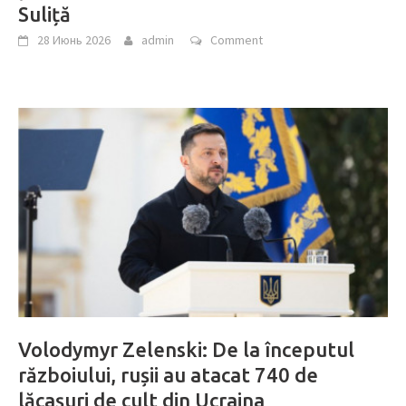
Suliță
28 Июнь 2026
admin
Comment
Volodymyr Zelenski: De la începutul
războiului, rușii au atacat 740 de
lăcașuri de cult din Ucraina