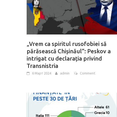
„Vrem ca spiritul rusofobiei să
părăsească Chișinăul”: Peskov a
intrigat cu declarația privind
Transnistria
6 Март 2024
admin
Comment