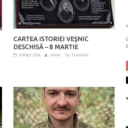
h
CARTEA ISTORIEI VEŞNIC
C
DESCHISĂ – 8 MARTIE
D
8 Март 2024
admin
Comment