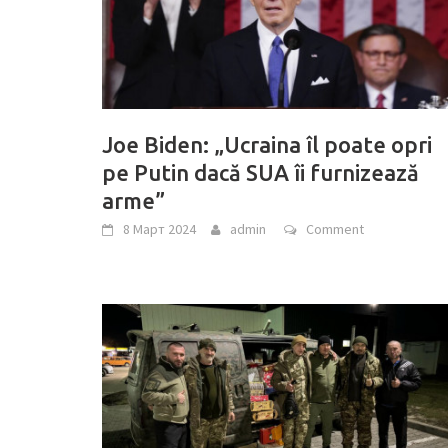
Joe Biden: „Ucraina îl poate opri
pe Putin dacă SUA îi furnizează
arme”
8 Март 2024
admin
Comment