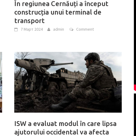
În regiunea Cernăuți a început
construcția unui terminal de
transport
7 Март 2024
admin
Comment
ISW a evaluat modul în care lipsa
ajutorului occidental va afecta