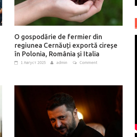
O gospodărie de fermier din
regiunea Cernăuți exportă cireșe
în Polonia, România și Italia
1 Август 2025
admin
Comment