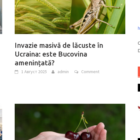
h
C
Invazie masivă de lăcuste în
D
Ucraina: este Bucovina
amenințată?
1 Август 2025
admin
Comment