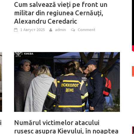
Cum salvează vieți pe front un
militar din regiunea Cernăuți,
Alexandru Ceredaric
1 Август 2025
admin
Comment
i
Numărul victimelor atacului
rusesc asupra Kievului, în noaptea