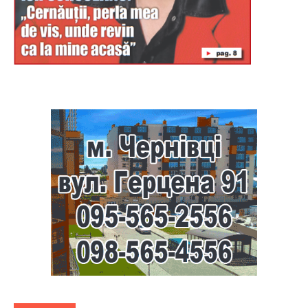
Буковина