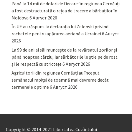
Până la 14 mii de dolari de fiecare: în regiunea Cernăuți
a fost destructurată o rețea de trecere a bărbaților în
Moldova
6 Август 2026
În UE au răspuns la declarația lui Zelenski privind
rachetele pentru apărarea aeriană a Ucrainei
6 Август
2026
La 99 de ani ai săi muncește de la revărsatul zorilor și
până noaptea târziu, iar sărbătorile le știe pe de rost
și le respectă cu strictețe
6 Август 2026
Agricultorii din regiunea Cernăuți au început
semănatul rapiței de toamnă mai devreme decât
termenele optime
6 Август 2026
Copyright © 2014-2021 Libertatea Cuvântului