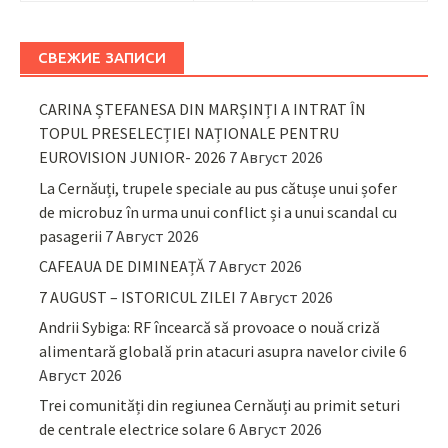
СВЕЖИЕ ЗАПИСИ
CARINA ȘTEFANESA DIN MARȘINȚI A INTRAT ÎN
TOPUL PRESELECȚIEI NAȚIONALE PENTRU
EUROVISION JUNIOR- 2026
7 Август 2026
La Cernăuți, trupele speciale au pus cătușe unui șofer
de microbuz în urma unui conflict și a unui scandal cu
pasagerii
7 Август 2026
CAFEAUA DE DIMINEAȚĂ
7 Август 2026
7 AUGUST – ISTORICUL ZILEI
7 Август 2026
Andrii Sybiga: RF încearcă să provoace o nouă criză
alimentară globală prin atacuri asupra navelor civile
6
Август 2026
Trei comunități din regiunea Cernăuți au primit seturi
de centrale electrice solare
6 Август 2026