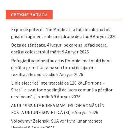
СВЕЖИЕ ЗАПИСИ
Explozie puternică în Moldova: la fața locului au fost
găsite fragmente ale unei drone de atac
9 Август 2026
Doza de sănătate. 4 lucruri pe care să le faci seara,
dacă ai colesterolul mărit
9 Август 2026
Refugiații ucraineni au adus Poloniei mai mulți bani
decât a primit Ucraina sub formă de ajutor:
rezultatele unui studiu
9 Август 2026
Linia electrică interstatală de 110 kV „Porubne –
Siret”: a avut loc o ședință de lucru comună a părților
ucraineană și română
9 Август 2026
ANUL 1942. NIMICIREA MARTIRILOR ROMÂNI ÎN
FOSTA UNIUNE SOVIETICĂ (XI)
9 Август 2026
Volodymyr Zelenski: SUA vor livra lunar rachete
Ucrainei
9 Август 2026