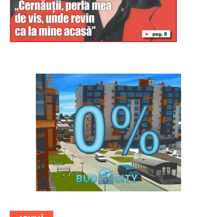
Буковина