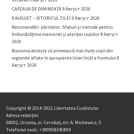
CAFEAUA DE DIMINEAȚĂ
9 Август 2026
9 AUGUST – ISTORICUL ZILEI
9 Август 2026
Recomandări părinţilor. Sfaturi și metode pentru
îmbunătățirea memoriei și atenției copiilor
8 Август
2026
Bucovina dorește să primească mai mulți copii din
regiunile aflate în apropierea liniei întâi a frontului
8
Август 2026
Copyright © 2014-2021 Libertatea Cuvântului
Adresa redacției:
58002, Ucraina, or. Cernăuți, str. A. Mickiewicz, 5
Telefonul mob.: +380958345804