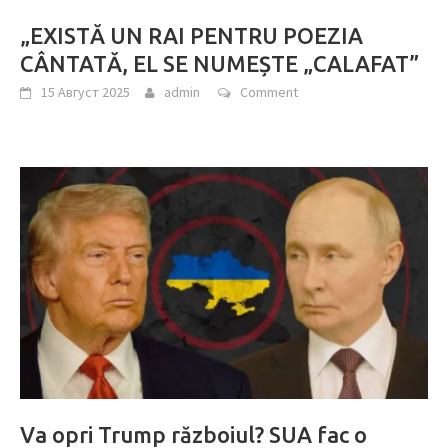
„EXISTĂ UN RAI PENTRU POEZIA
CÂNTATĂ, EL SE NUMEȘTE „CALAFAT”
15 Август 2025
admin
Comment
Va opri Trump războiul? SUA fac o