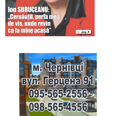
Буковина