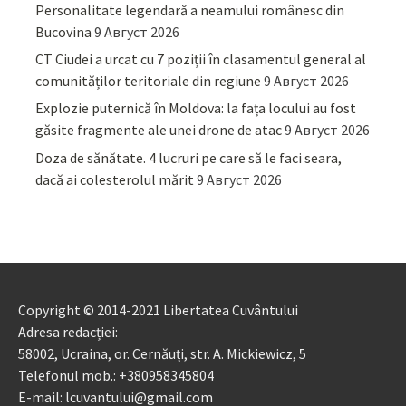
Personalitate legendară a neamului românesc din
Bucovina
9 Август 2026
CT Ciudei a urcat cu 7 poziții în clasamentul general al
comunităților teritoriale din regiune
9 Август 2026
Explozie puternică în Moldova: la fața locului au fost
găsite fragmente ale unei drone de atac
9 Август 2026
Doza de sănătate. 4 lucruri pe care să le faci seara,
dacă ai colesterolul mărit
9 Август 2026
Copyright © 2014-2021 Libertatea Cuvântului
Adresa redacției:
58002, Ucraina, or. Cernăuți, str. A. Mickiewicz, 5
Telefonul mob.: +380958345804
E-mail: lcuvantului@gmail.com