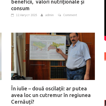
beneficii, valori nutriționale și
consum
12 Август 2025
admin
Comment
În iulie – două oscilații: ar putea
avea loc un cutremur în regiunea
Cernăuți?