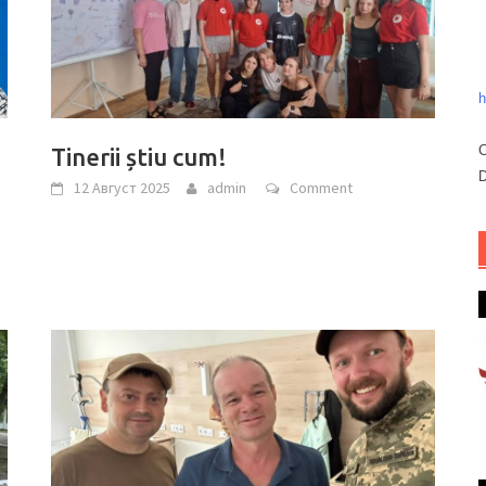
h
C
Tinerii știu cum!
D
12 Август 2025
admin
Comment