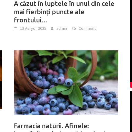
A căzut în luptele în unul din cele
mai fierbinți puncte ale
frontului…
12 Август 2025
admin
Comment
Farmacia naturii. Afinele: