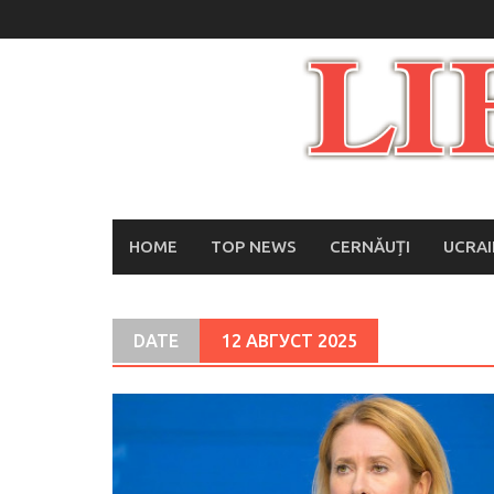
Skip
to
content
HOME
TOP NEWS
CERNĂUȚI
UCRA
DATE
12 АВГУСТ 2025