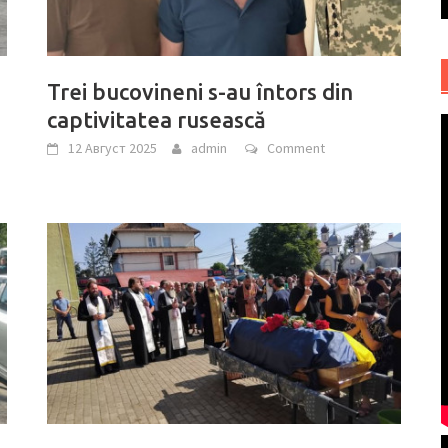
Trei bucovineni s-au întors din
captivitatea rusească
12 Август 2025
admin
Comment