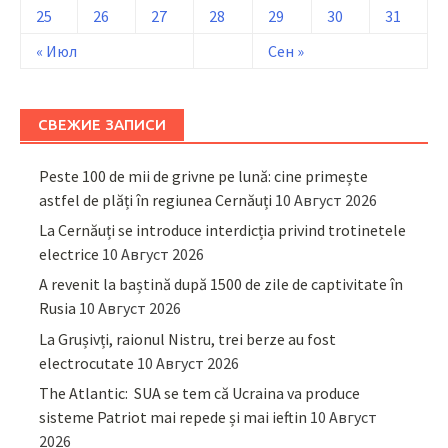
25
26
27
28
29
30
31
« Июл
Сен »
СВЕЖИЕ ЗАПИСИ
Peste 100 de mii de grivne pe lună: cine primește
astfel de plăți în regiunea Cernăuți
10 Август 2026
La Cernăuți se introduce interdicția privind trotinetele
electrice
10 Август 2026
A revenit la baștină după 1500 de zile de captivitate în
Rusia
10 Август 2026
La Grușivți, raionul Nistru, trei berze au fost
electrocutate
10 Август 2026
The Atlantic: SUA se tem că Ucraina va produce
sisteme Patriot mai repede și mai ieftin
10 Август
2026