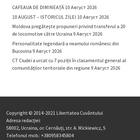
CAFEAUA DE DIMINEAȚĂ
10 Август 2026
10 AUGUST – ISTORICUL ZILEI
10 Август 2026
Moldova pregătește propuneri privind transferul a 20
de locomotive către Ucraina
9 Август 2026
Personalitate legendară a neamului românesc din
Bucovina
9 Август 2026
CT Ciudei a urcat cu 7 poziții în clasamentul general al
comunităților teritoriale din regiune
9 Август 2026
Copyright © 2014-2021 Libertatea Cuvântului
Adresa redacției:
58002, Ucraina, or. Cernăuți, str. A. Mickiewicz, 5
Telefonul mob.: +380958345804