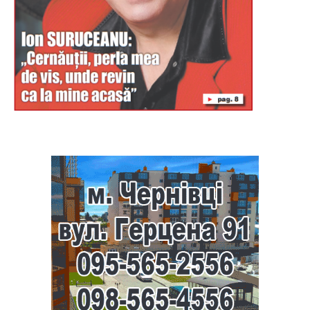
Буковина