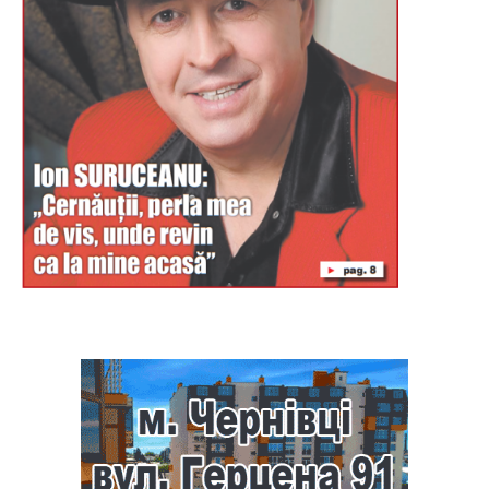
Буковина