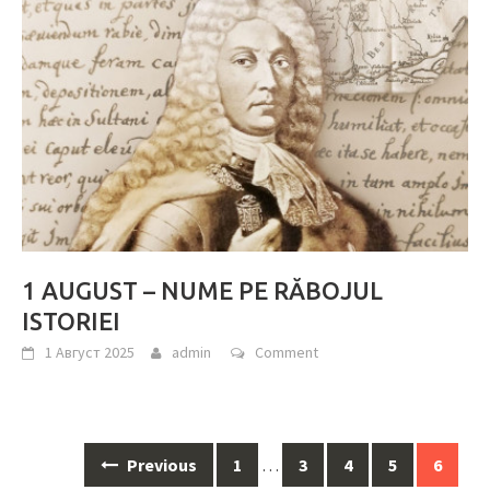
1 AUGUST – NUME PE RĂBOJUL
ISTORIEI
1 Август 2025
admin
Comment
Previous
1
…
3
4
5
6