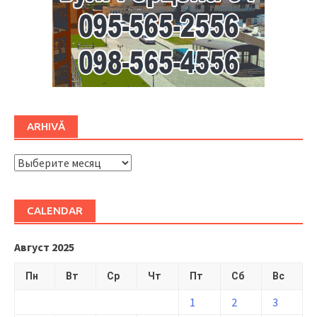
ARHIVĂ
ARHIVĂ
CALENDAR
Август 2025
Пн
Вт
Ср
Чт
Пт
Сб
Вс
1
2
3