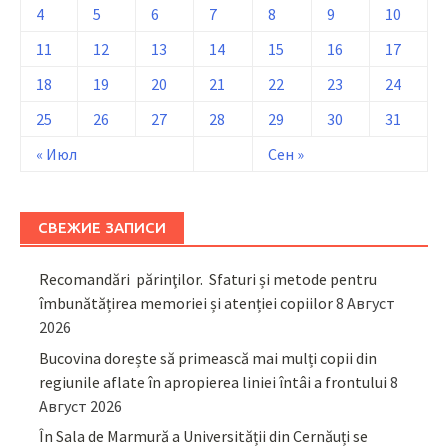
4
5
6
7
8
9
10
11
12
13
14
15
16
17
18
19
20
21
22
23
24
25
26
27
28
29
30
31
« Июл
Сен »
СВЕЖИЕ ЗАПИСИ
Recomandări părinţilor. Sfaturi și metode pentru
îmbunătățirea memoriei și atenției copiilor
8 Август
2026
Bucovina dorește să primească mai mulți copii din
regiunile aflate în apropierea liniei întâi a frontului
8
Август 2026
În Sala de Marmură a Universității din Cernăuți se