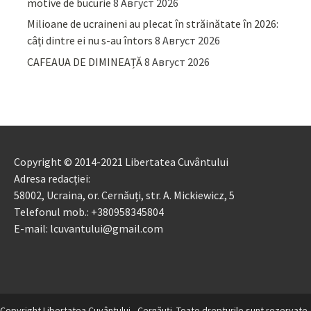
motive de bucurie
8 Август 2026
Milioane de ucraineni au plecat în străinătate în 2026:
câți dintre ei nu s-au întors
8 Август 2026
CAFEAUA DE DIMINEAȚĂ
8 Август 2026
Copyright © 2014-2021 Libertatea Cuvântului
Adresa redacției:
58002, Ucraina, or. Cernăuți, str. A. Mickiewicz, 5
Telefonul mob.: +380958345804
E-mail: lcuvantului@gmail.com
Copyright Libertatea Cuvântului - Cernăuţi. Toate drepturile sunt rezervate.