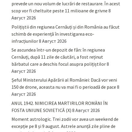
prevede un nou volum de lucrări de restaurare. În acest
scop vor fi cheltuite peste 11 milioane de grivne
8
Август 2026
Polițiștii din regiunea Cernăuți și din România au făcut
schimb de experiență în investigarea eco-
infracțiunilor
8 Август 2026
Se ascundea într-un depozit de fân: în regiunea
Cernăuți, după 11 zile de căutări, a fost reținut
bărbatul care a deschis focul asupra polițiștilor
8
Август 2026
Șeful Ministerului Apărării al României: Dacă vor veni
150 de drone, aceasta nu va mai fi o perioadă de pace
8
Август 2026
ANUL 1942. NIMICIREA MARTIRILOR ROMÂNI ÎN
FOSTA UNIUNE SOVIETICĂ (X)
8 Август 2026
Moment astrologic. Trei zodii vor avea un weekend de
excepție pe 8 și 9 august. Astrele anunță zile pline de