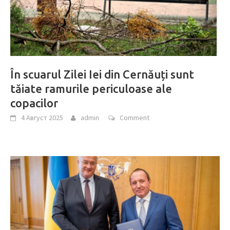
În scuarul Zilei Iei din Cernăuți sunt
tăiate ramurile periculoase ale
copacilor
4 Август 2025
admin
Comment