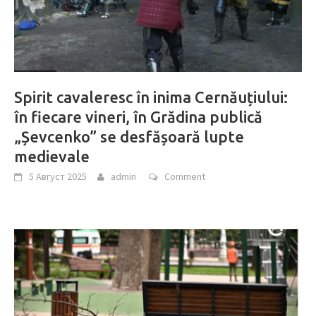
Spirit cavaleresc în inima Cernăuțiului:
în fiecare vineri, în Grădina publică
„Șevcenko” se desfășoară lupte
medievale
5 Август 2025
admin
Comment