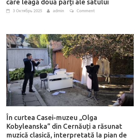
care leagă două părți ale satului
3 Октябрь 2025
admin
Comment
În curtea Casei-muzeu „Olga
Kobyleanska” din Cernăuți a răsunat
muzică clasică, interpretată la pian de