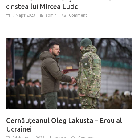
cinstea lui Mircea Lutic
7 Март 2023
admin
Comment
Cernăuțeanul Oleg Lakusta – Erou al
Ucrainei
24 Февраль 2023
admin
Comment