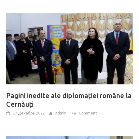
Pagini inedite ale diplomației române la
Cernăuți
17 Декабрь 2022
admin
Comment