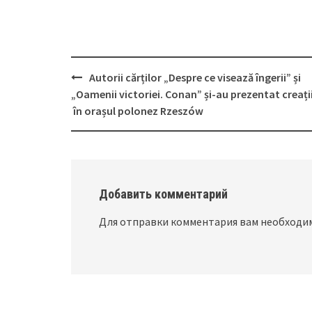
Autorii cărților „Despre ce visează îngerii” și
Post
„Oamenii victoriei. Conan” și-au prezentat creați
navigation
în orașul polonez Rzeszów
Добавить комментарий
Для отправки комментария вам необход