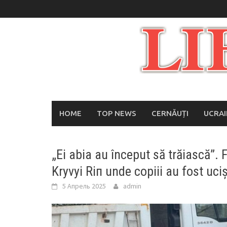
Skip
to
content
HOME
TOP NEWS
CERNĂUȚI
UCRA
„Ei abia au început să trăiască”. F
Kryvyi Riп unde copiii au fost uci
5 Апрель 2025
admin