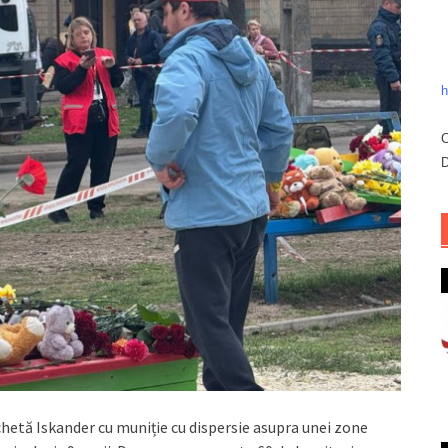
h
C
D
rachetă Iskander cu muniție cu dispersie asupra unei zone