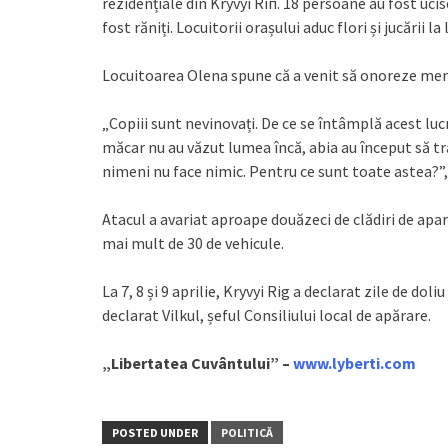
rezidențiale din Kryvyi Riп. 18 persoane au fost ucis
fost răniți. Locuitorii orașului aduc flori și jucării 
Locuitoarea Olena spune că a venit să onoreze mem
„Copiii sunt nevinovați. De ce se întâmplă acest luc
măcar nu au văzut lumea încă, abia au început să tr
nimeni nu face nimic. Pentru ce sunt toate astea?”,
Atacul a avariat aproape douăzeci de clădiri de apa
mai mult de 30 de vehicule.
La 7, 8 și 9 aprilie, Kryvyi Rig a declarat zile de doli
declarat Vilkul, șeful Consiliului local de apărare.
„Libertatea Cuvântului” –
www.lyberti.com
POSTED UNDER
POLITICĂ