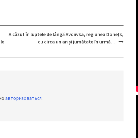
A căzut în luptele de lângă Avdiivka, regiunea Donețk,
ile
cu circa un an și jumătate în urmă…
имо
авторизоваться
.