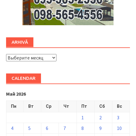
ARHIVĂ
ARHIVĂ
CALENDAR
Май 2026
Пн
Вт
Ср
Чт
Пт
Сб
Вс
1
2
3
4
5
6
7
8
9
10