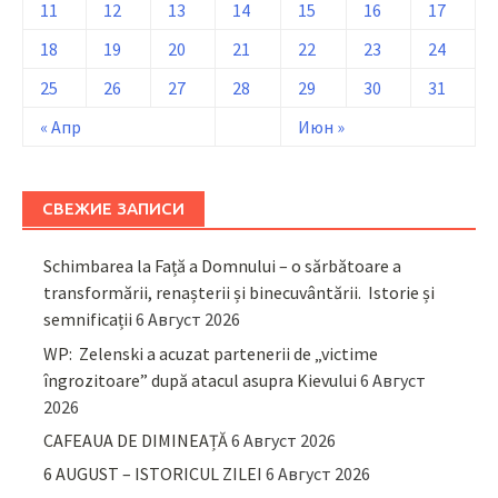
11
12
13
14
15
16
17
18
19
20
21
22
23
24
25
26
27
28
29
30
31
« Апр
Июн »
СВЕЖИЕ ЗАПИСИ
Schimbarea la Față a Domnului – o sărbătoare a
transformării, renașterii și binecuvântării. Istorie și
semnificații
6 Август 2026
WP: Zelenski a acuzat partenerii de „victime
îngrozitoare” după atacul asupra Kievului
6 Август
2026
CAFEAUA DE DIMINEAȚĂ
6 Август 2026
6 AUGUST – ISTORICUL ZILEI
6 Август 2026