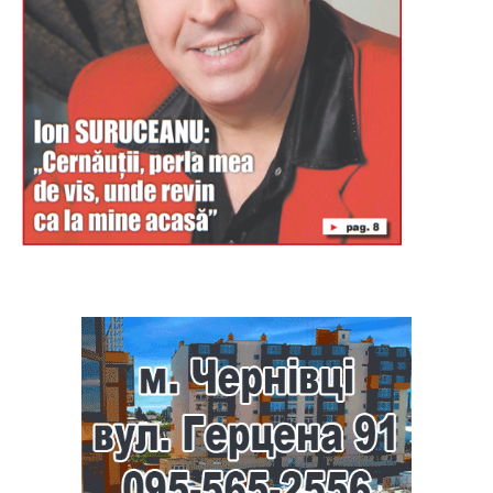
Буковина