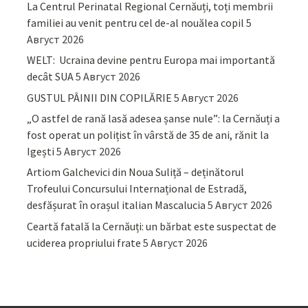
La Centrul Perinatal Regional Cernăuți, toți membrii
familiei au venit pentru cel de-al nouălea copil
5
Август 2026
WELT: Ucraina devine pentru Europa mai importantă
decât SUA
5 Август 2026
GUSTUL PÂINII DIN COPILĂRIE
5 Август 2026
„O astfel de rană lasă adesea șanse nule”: la Cernăuți a
fost operat un polițist în vârstă de 35 de ani, rănit la
Igești
5 Август 2026
Artiom Galchevici din Noua Suliță – deținătorul
Trofeului Concursului Internațional de Estradă,
desfășurat în orașul italian Mascalucia
5 Август 2026
Ceartă fatală la Cernăuți: un bărbat este suspectat de
uciderea propriului frate
5 Август 2026